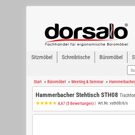
Sitzmöbel
Schreibtische
Büromöbel
S
»
»
»
Start
Büromöbel
Meeting & Seminar
Hammerbacher 
Hammerbacher Stehtisch STH08
Tischfo
|
Art.Nr.
vsth08/6/s
4,67
(3 Bewertungen)