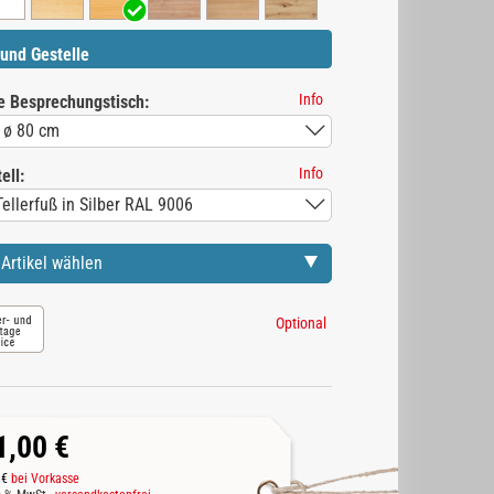
und Gestelle
Info
e Besprechungstisch:
Info
ell:
Artikel wählen
Optional
1,00 €
 €
bei Vorkasse