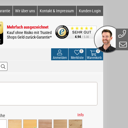
arantie
Wir über uns
Kontakt & Impressum
Kunden-Login
Mehrfach ausgezeichnet
Kauf ohne Risiko mit Trusted
Shops Geld-zurück-Garantie*
4.94
/ 5.00
0
0
Anmelden
Merkliste
Warenkorb
Info
che