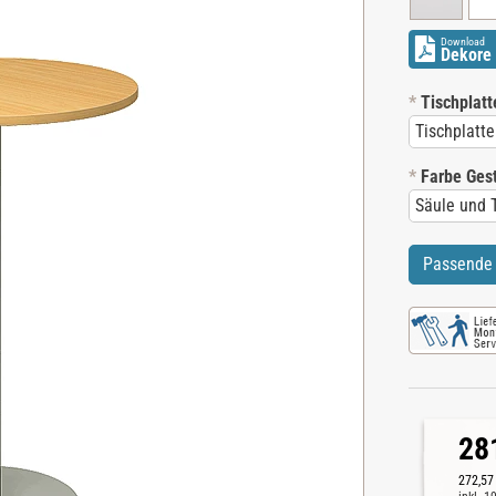
Download
Dekore 
*
Tischplatt
*
Farbe Gest
Passende 
28
272,57