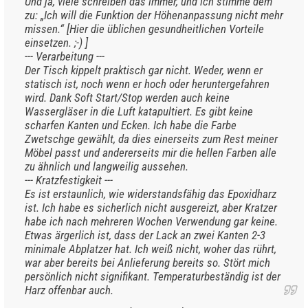
Und ja, viele schreiben das immer, und ich stimme dem
zu: „Ich will die Funktion der Höhenanpassung nicht mehr
missen.“ [Hier die üblichen gesundheitlichen Vorteile
einsetzen. ;-) ]
--- Verarbeitung ---
Der Tisch kippelt praktisch gar nicht. Weder, wenn er
statisch ist, noch wenn er hoch oder heruntergefahren
wird. Dank Soft Start/Stop werden auch keine
Wassergläser in die Luft katapultiert. Es gibt keine
scharfen Kanten und Ecken. Ich habe die Farbe
Zwetschge gewählt, da dies einerseits zum Rest meiner
Möbel passt und andererseits mir die hellen Farben alle
zu ähnlich und langweilig aussehen.
--- Kratzfestigkeit ---
Es ist erstaunlich, wie widerstandsfähig das Epoxidharz
ist. Ich habe es sicherlich nicht ausgereizt, aber Kratzer
habe ich nach mehreren Wochen Verwendung gar keine.
Etwas ärgerlich ist, dass der Lack an zwei Kanten 2-3
minimale Abplatzer hat. Ich weiß nicht, woher das rührt,
war aber bereits bei Anlieferung bereits so. Stört mich
persönlich nicht signifikant. Temperaturbeständig ist der
Harz offenbar auch.