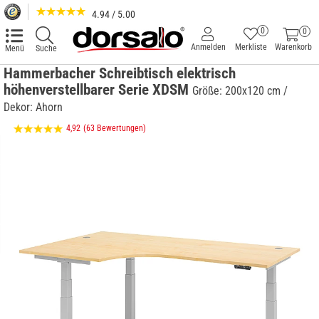
4.94 / 5.00
0
0
Anmelden
Merkliste
Warenkorb
Menü
Suche
Hammerbacher Schreibtisch elektrisch
höhenverstellbarer Serie XDSM
Größe: 200x120 cm /
Dekor: Ahorn
4,92
(63 Bewertungen)