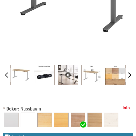
Info
*
Dekor:
Nussbaum