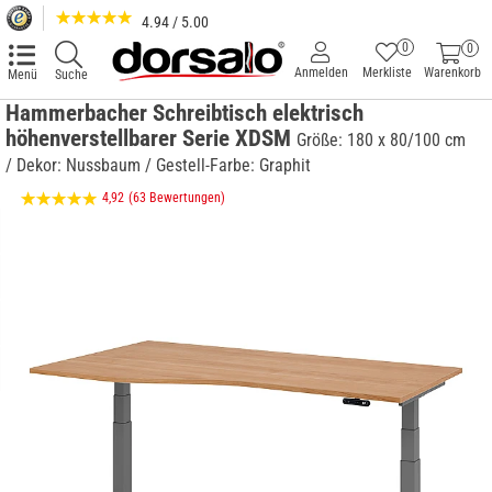
4.94 / 5.00
0
0
Anmelden
Merkliste
Warenkorb
Menü
Suche
Hammerbacher Schreibtisch elektrisch
höhenverstellbarer Serie XDSM
Größe: 180 x 80/100 cm
/ Dekor: Nussbaum / Gestell-Farbe: Graphit
4,92
(63 Bewertungen)