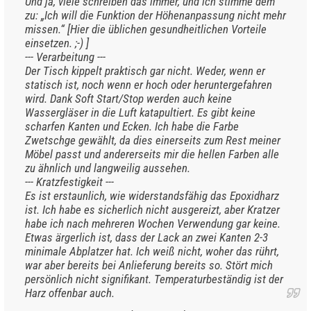
Und ja, viele schreiben das immer, und ich stimme dem
zu: „Ich will die Funktion der Höhenanpassung nicht mehr
missen.“ [Hier die üblichen gesundheitlichen Vorteile
einsetzen. ;-) ]
--- Verarbeitung ---
Der Tisch kippelt praktisch gar nicht. Weder, wenn er
statisch ist, noch wenn er hoch oder heruntergefahren
wird. Dank Soft Start/Stop werden auch keine
Wassergläser in die Luft katapultiert. Es gibt keine
scharfen Kanten und Ecken. Ich habe die Farbe
Zwetschge gewählt, da dies einerseits zum Rest meiner
Möbel passt und andererseits mir die hellen Farben alle
zu ähnlich und langweilig aussehen.
--- Kratzfestigkeit ---
Es ist erstaunlich, wie widerstandsfähig das Epoxidharz
ist. Ich habe es sicherlich nicht ausgereizt, aber Kratzer
habe ich nach mehreren Wochen Verwendung gar keine.
Etwas ärgerlich ist, dass der Lack an zwei Kanten 2-3
minimale Abplatzer hat. Ich weiß nicht, woher das rührt,
war aber bereits bei Anlieferung bereits so. Stört mich
persönlich nicht signifikant. Temperaturbeständig ist der
Harz offenbar auch.