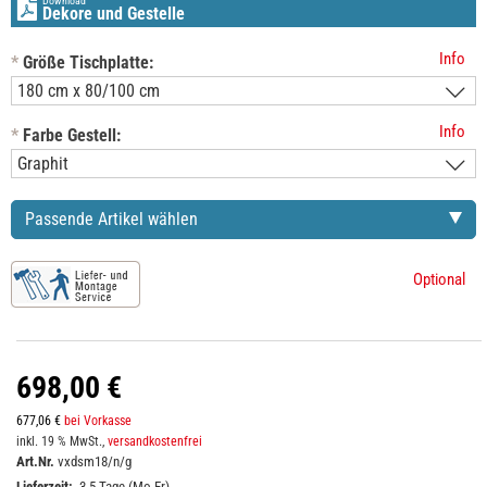
Download
Dekore und Gestelle
Info
*
Größe Tischplatte:
Info
*
Farbe Gestell:
Passende Artikel wählen
Optional
698,00 €
677,06 €
bei Vorkasse
inkl. 19 % MwSt.,
versandkostenfrei
Art.Nr.
vxdsm18/n/g
Lieferzeit:
3-5 Tage (Mo-Fr)