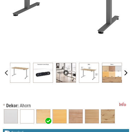
Info
*
Dekor:
Ahorn