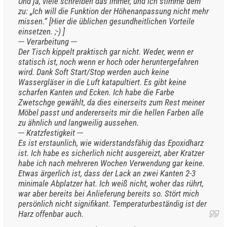
Und ja, viele schreiben das immer, und ich stimme dem
zu: „Ich will die Funktion der Höhenanpassung nicht mehr
missen.“ [Hier die üblichen gesundheitlichen Vorteile
einsetzen. ;-) ]
--- Verarbeitung ---
Der Tisch kippelt praktisch gar nicht. Weder, wenn er
statisch ist, noch wenn er hoch oder heruntergefahren
wird. Dank Soft Start/Stop werden auch keine
Wassergläser in die Luft katapultiert. Es gibt keine
scharfen Kanten und Ecken. Ich habe die Farbe
Zwetschge gewählt, da dies einerseits zum Rest meiner
Möbel passt und andererseits mir die hellen Farben alle
zu ähnlich und langweilig aussehen.
--- Kratzfestigkeit ---
Es ist erstaunlich, wie widerstandsfähig das Epoxidharz
ist. Ich habe es sicherlich nicht ausgereizt, aber Kratzer
habe ich nach mehreren Wochen Verwendung gar keine.
Etwas ärgerlich ist, dass der Lack an zwei Kanten 2-3
minimale Abplatzer hat. Ich weiß nicht, woher das rührt,
war aber bereits bei Anlieferung bereits so. Stört mich
persönlich nicht signifikant. Temperaturbeständig ist der
Harz offenbar auch.