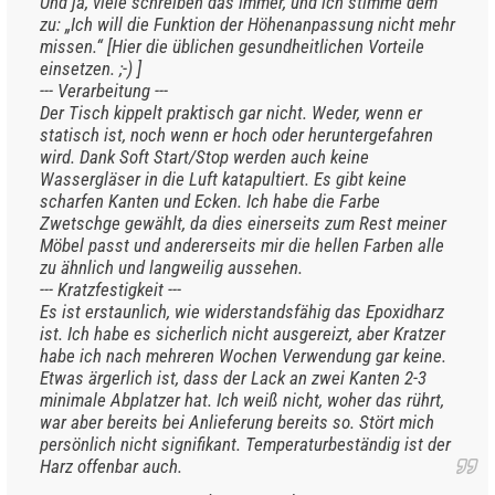
Und ja, viele schreiben das immer, und ich stimme dem
zu: „Ich will die Funktion der Höhenanpassung nicht mehr
missen.“ [Hier die üblichen gesundheitlichen Vorteile
einsetzen. ;-) ]
--- Verarbeitung ---
Der Tisch kippelt praktisch gar nicht. Weder, wenn er
statisch ist, noch wenn er hoch oder heruntergefahren
wird. Dank Soft Start/Stop werden auch keine
Wassergläser in die Luft katapultiert. Es gibt keine
scharfen Kanten und Ecken. Ich habe die Farbe
Zwetschge gewählt, da dies einerseits zum Rest meiner
Möbel passt und andererseits mir die hellen Farben alle
zu ähnlich und langweilig aussehen.
--- Kratzfestigkeit ---
Es ist erstaunlich, wie widerstandsfähig das Epoxidharz
ist. Ich habe es sicherlich nicht ausgereizt, aber Kratzer
habe ich nach mehreren Wochen Verwendung gar keine.
Etwas ärgerlich ist, dass der Lack an zwei Kanten 2-3
minimale Abplatzer hat. Ich weiß nicht, woher das rührt,
war aber bereits bei Anlieferung bereits so. Stört mich
persönlich nicht signifikant. Temperaturbeständig ist der
Harz offenbar auch.