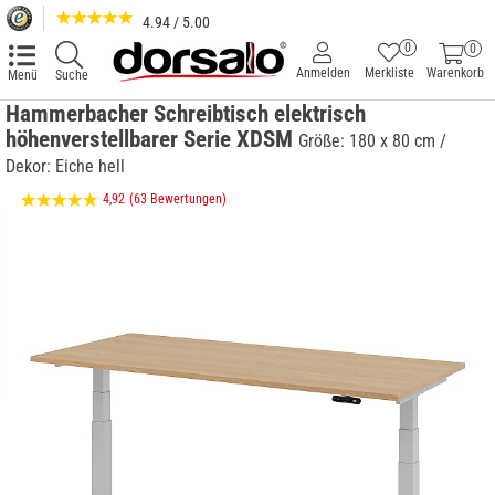
4.94 / 5.00
0
0
Anmelden
Merkliste
Warenkorb
Menü
Suche
Hammerbacher Schreibtisch elektrisch
höhenverstellbarer Serie XDSM
Größe: 180 x 80 cm /
Dekor: Eiche hell
4,92
(63 Bewertungen)