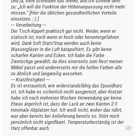
Und ja, viele schreiben das immer, und ich stimme dem
zu: „Ich will die Funktion der Höhenanpassung nicht mehr
missen.“ [Hier die üblichen gesundheitlichen Vorteile
einsetzen. ;-) ]
--- Verarbeitung ---
Der Tisch kippelt praktisch gar nicht. Weder, wenn er
statisch ist, noch wenn er hoch oder heruntergefahren
wird. Dank Soft Start/Stop werden auch keine
Wassergläser in die Luft katapultiert. Es gibt keine
scharfen Kanten und Ecken. Ich habe die Farbe
Zwetschge gewählt, da dies einerseits zum Rest meiner
Möbel passt und andererseits mir die hellen Farben alle
zu ähnlich und langweilig aussehen.
--- Kratzfestigkeit ---
Es ist erstaunlich, wie widerstandsfähig das Epoxidharz
ist. Ich habe es sicherlich nicht ausgereizt, aber Kratzer
habe ich nach mehreren Wochen Verwendung gar keine.
Etwas ärgerlich ist, dass der Lack an zwei Kanten 2-3
minimale Abplatzer hat. Ich weiß nicht, woher das rührt,
war aber bereits bei Anlieferung bereits so. Stört mich
persönlich nicht signifikant. Temperaturbeständig ist der
Harz offenbar auch.