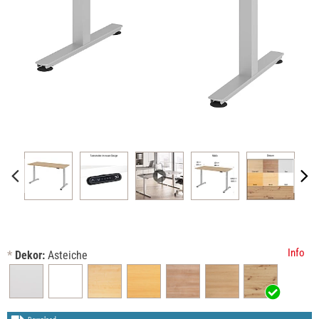
Info
*
Dekor:
Asteiche