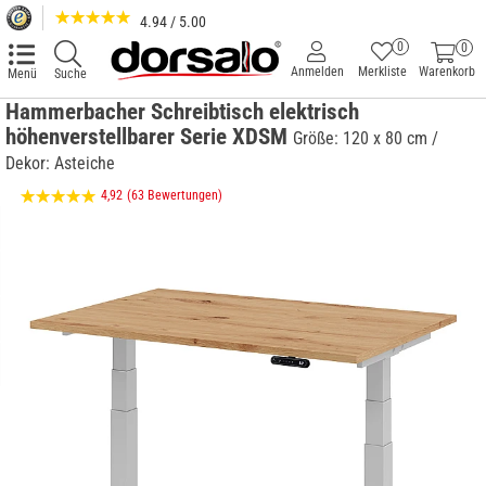
4.94 / 5.00
0
0
Anmelden
Merkliste
Warenkorb
Menü
Suche
Hammerbacher Schreibtisch elektrisch
höhenverstellbarer Serie XDSM
Größe: 120 x 80 cm /
Dekor: Asteiche
4,92
(63 Bewertungen)