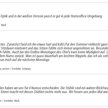
er Optik und in der weißen Version passt er gut in jede Homeoffice Umgebung.
: Weiß
en. Zunächst fand ich ihn etwas hart und kühl (für den Sommer vielleicht ganz
r Sitzdauer relativiert und das Sitzen fühlte sich immer angenehmer an. Besonde
ch fühlte. Auch bei den Endlos-Monologen des Chefs kam keine Müdigkeit auf. 
 dem Numo zurück. Man ist quasi dauerhaft am leichten Wippeln, das ich als s
eue mich auf die nächsten Monologe.
z poliert / Sitzfarbe: Schwarz
n haben wir uns für 4 Numos entschieden. Die Stühle sind ein wahrer Blickf
es Sitzen macht mit diesen Stühlen nichts mehr aus. Wir freuen uns jedes Mal 
t / Sitzfarbe: Weiß