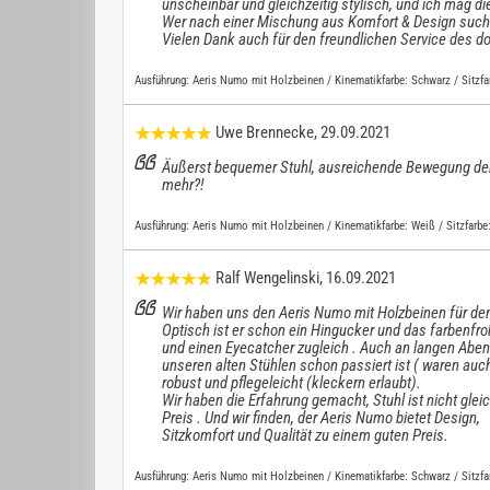
unscheinbar und gleichzeitig stylisch, und ich mag di
Wer nach einer Mischung aus Komfort & Design sucht,
Vielen Dank auch für den freundlichen Service des do
Ausführung:
Aeris Numo mit Holzbeinen / Kinematikfarbe: Schwarz / Sitzfa
Uwe Brennecke
, 29.09.2021
Äußerst bequemer Stuhl, ausreichende Bewegung der
mehr?!
Ausführung:
Aeris Numo mit Holzbeinen / Kinematikfarbe: Weiß / Sitzfarbe
Ralf Wengelinski
, 16.09.2021
Wir haben uns den Aeris Numo mit Holzbeinen für de
Optisch ist er schon ein Hingucker und das farbenfro
und einen Eyecatcher zugleich . Auch an langen Abend
unseren alten Stühlen schon passiert ist ( waren auch
robust und pflegeleicht (kleckern erlaubt).
Wir haben die Erfahrung gemacht, Stuhl ist nicht gle
Preis . Und wir finden, der Aeris Numo bietet Design,
Sitzkomfort und Qualität zu einem guten Preis.
Ausführung:
Aeris Numo mit Holzbeinen / Kinematikfarbe: Schwarz / Sitzfa