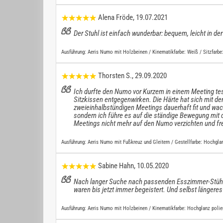
Alena Fröde
, 19.07.2021
Der Stuhl ist einfach wunderbar: bequem, leicht in d
Ausführung:
Aeris Numo mit Holzbeinen / Kinematikfarbe: Weiß / Sitzfarbe
Thorsten S.
, 29.09.2020
Ich durfte den Numo vor Kurzem in einem Meeting test
Sitzkissen entgegenwirken. Die Härte hat sich mit de
zweieinhalbstündigen Meetings dauerhaft fit und wa
sondern ich führe es auf die ständige Bewegung mit
Meetings nicht mehr auf den Numo verzichten und fr
Ausführung:
Aeris Numo mit Fußkreuz und Gleitern / Gestellfarbe: Hochglan
Sabine Hahn
, 10.05.2020
Nach langer Suche nach passenden Esszimmer-Stühle
waren bis jetzt immer begeistert. Und selbst länger
Ausführung:
Aeris Numo mit Holzbeinen / Kinematikfarbe: Hochglanz polier