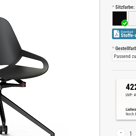
*
Sitzfarbe:
Download
Stoffe-
*
Gestellfar
42
UVP:
4
Liefer
Noch
-