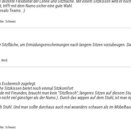
e dezente Flexibilität der Lehne und Sitzfläche. Mit einem Sitzkissen wird er no
 trifft mit dem Numo sicher eine gute Wahl.
rsalo Teams. :)
rbe: Schwarz
 Sitzfläche, um Ermüdungserscheinungen nach langem Sitzen vorzubeugen. Daz
: Weiß
n Essbereich zugelegt.
he Sitzkissen bietet noch einmal Sitzkomfort
e mit Freunden, braucht man kein "Sitzfleisch"; längeres Sitzen auf diesem Stuh
 nicht viel günstiger als der Numo ). Durch das wippen auf dem Stuhl, ist man i
ich Stuhl. Und man sollte durchaus auch mal woanders schauen als im Möbelhaus 
rbe: Schwarz