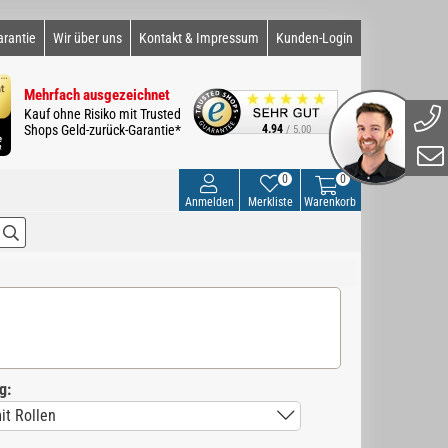
arantie
Wir über uns
Kontakt & Impressum
Kunden-Login
Mehrfach ausgezeichnet
Kauf ohne Risiko mit Trusted
Shops Geld-zurück-Garantie*
4.94
/ 5.00
0
0
Anmelden
Merkliste
Warenkorb
g: