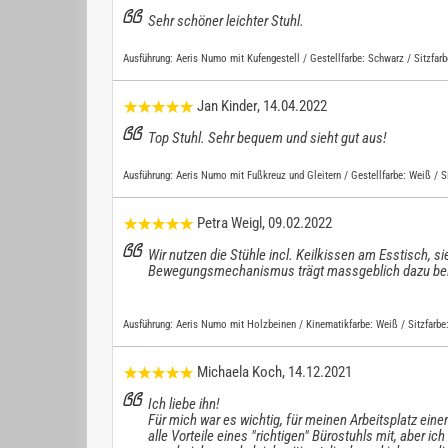
Sehr schöner leichter Stuhl.
Ausführung:
Aeris Numo mit Kufengestell / Gestellfarbe: Schwarz / Sitzfar
Jan Kinder
, 14.04.2022
Top Stuhl. Sehr bequem und sieht gut aus!
Ausführung:
Aeris Numo mit Fußkreuz und Gleitern / Gestellfarbe: Weiß / S
Petra Weigl
, 09.02.2022
Wir nutzen die Stühle incl. Keilkissen am Esstisch, si
Bewegungsmechanismus trägt massgeblich dazu bei. 
Ausführung:
Aeris Numo mit Holzbeinen / Kinematikfarbe: Weiß / Sitzfarbe
Michaela Koch
, 14.12.2021
Ich liebe ihn!
Für mich war es wichtig, für meinen Arbeitsplatz einen
alle Vorteile eines "richtigen" Bürostuhls mit, aber 