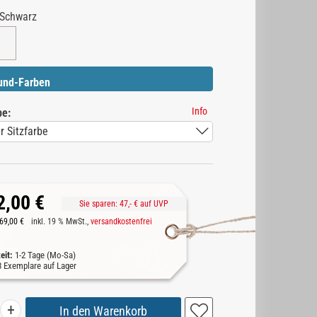
Schwarz
und-Farben
Info
be:
2,00 €
Sie sparen:
47,-
€ auf UVP
69,00 €
inkl. 19 % MwSt.,
versandkostenfrei
zeit:
1-2 Tage (Mo-Sa)
8
Exemplare auf Lager
+