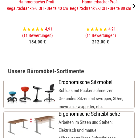
Hammerbacher Profi -
Hammerbacher Profi -
Regal/Schrank 2-3 OH - Breite 40 cm
Regal/Schrank 2-3 OH - Breite 80 cm
Sc
4,91
4,91
(11 Bewertungen)
(11 Bewertungen)
184,00 €
212,00 €
Unsere Büromöbel-Sortimente
Ergonomische Sitzmöbel
Schluss mit Rückenschmerzen:
Gesundes Sitzen mit swopper, 3Dee,
muvman, swoppster, etc.
Ergonomische Schreibtische
Arbeiten im Sitzen und Stehen:
Elektrisch und manuell