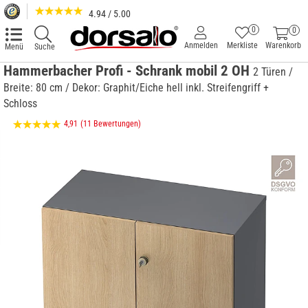
4.94 / 5.00
0
0
Anmelden
Merkliste
Warenkorb
Menü
Suche
Hammerbacher Profi - Schrank mobil 2 OH
2 Türen /
Breite: 80 cm / Dekor: Graphit/Eiche hell inkl. Streifengriff +
Schloss
4,91
(11 Bewertungen)