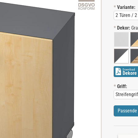
*
Variante:
*
Dekor:
Gra
Download
Dekore 
*
Griff:
Passende 