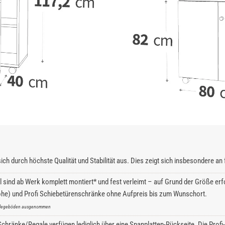
ich durch höchste Qualität und Stabilität aus. Dies zeigt sich insbesondere a
l sind ab Werk komplett montiert* und fest verleimt – auf Grund der Größe erfo
he) und Profi Schiebetürenschränke ohne Aufpreis bis zum Wunschort.
inlegeböden ausgenommen
hränke/Regale verfügen lediglich über eine Spanplatten-Rückseite. Die Profi-S