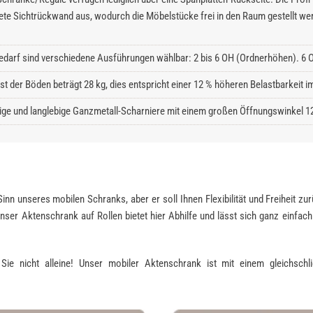
ete Sichtrückwand aus, wodurch die Möbelstücke frei in den Raum gestellt we
edarf sind verschiedene Ausführungen wählbar: 2 bis 6 OH (Ordnerhöhen). 6 O
ast der Böden beträgt 28 kg, dies entspricht einer 12 % höheren Belastbarkeit
ge und langlebige Ganzmetall-Scharniere mit einem großen Öffnungswinkel 1
 Sinn unseres mobilen Schranks, aber er soll Ihnen Flexibilität und Freiheit 
nser Aktenschrank auf Rollen bietet hier Abhilfe und lässt sich ganz einfac
ie nicht alleine! Unser mobiler Aktenschrank ist mit einem gleichschl