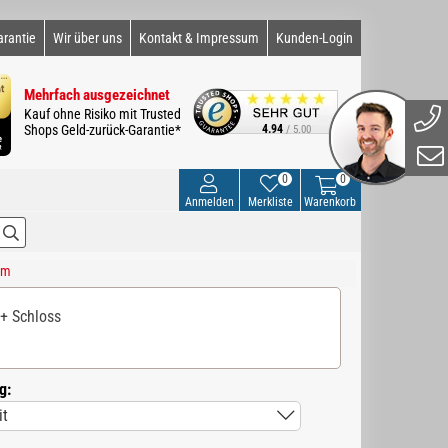
arantie
Wir über uns
Kontakt & Impressum
Kunden-Login
Mehrfach ausgezeichnet
Kauf ohne Risiko mit Trusted
Shops Geld-zurück-Garantie*
4.94
/ 5.00
0
0
Anmelden
Merkliste
Warenkorb
cm
 + Schloss
g: