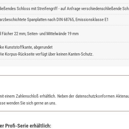
ließendes Schloss mit Streifengriff - auf Anfrage verschiedenschließende Schl
rzbeschichtete Spanplatten nach DIN 68765, Emissionsklasse E1
 Fächer 22 mm; Seiten- und Mittelwände 19 mm
ke Kunststoffkante, abgerundet
Die Korpus-Rückseite verfügt über keinen Kanten-Schutz.
mit einem Zahlenschloß erhältlich. Neben der datenschutzkonformen Aktena
esse wenden Sie sich gerne an uns.
 Profi-Serie erhältlich: