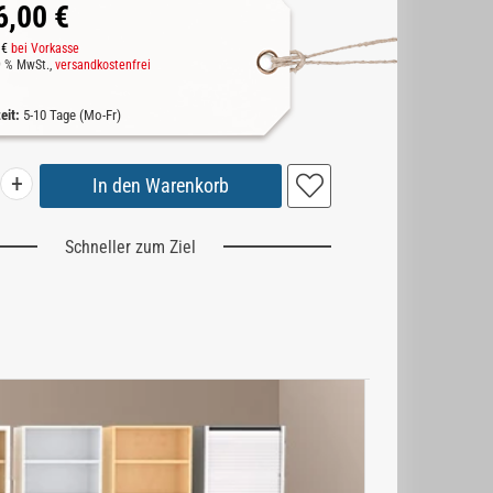
6,00 €
 €
bei Vorkasse
19 % MwSt.,
versandkostenfrei
zeit:
5-10 Tage (Mo-Fr)
+
Schneller zum Ziel