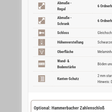
Abmaße -
6 Ordnerh
Regal
Abmaße -
6 Ordnerh
Schrank
Schloss
Gleichsch
Höhenverstellung
Schwarze 
Oberfläche
Melaminha
Wand- &
Böden und
Bodenstärke
2 mm star
Kanten-Schutz
Hinweis: 
Optional: Hammerbacher Zahlenschloß