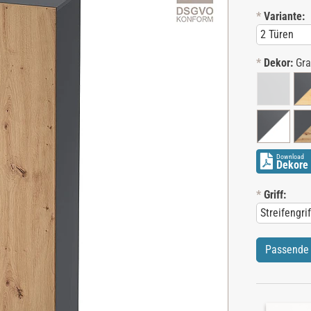
*
Variante:
*
Dekor:
Gra
Download
Dekore 
*
Griff:
Passende 