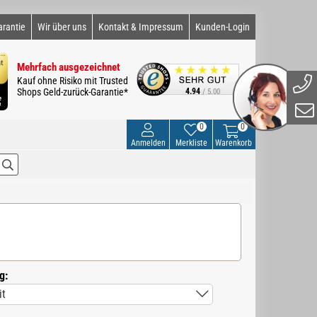
arantie
Wir über uns
Kontakt & Impressum
Kunden-Login
Mehrfach ausgezeichnet
Kauf ohne Risiko mit Trusted
Shops Geld-zurück-Garantie*
4.94
/ 5.00
0
0
Anmelden
Merkliste
Warenkorb
g: