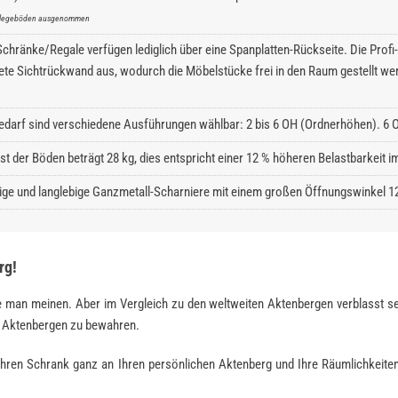
inlegeböden ausgenommen
hränke/Regale verfügen lediglich über eine Spanplatten-Rückseite. Die Profi-S
ete Sichtrückwand aus, wodurch die Möbelstücke frei in den Raum gestellt we
edarf sind verschiedene Ausführungen wählbar: 2 bis 6 OH (Ordnerhöhen). 6 O
ast der Böden beträgt 28 kg, dies entspricht einer 12 % höheren Belastbarkeit
ge und langlebige Ganzmetall-Scharniere mit einem großen Öffnungswinkel 1
rg!
 man meinen. Aber im Vergleich zu den weltweiten Akten­bergen verblasst se
en Aktenbergen zu bewahren.
hren Schrank ganz an Ihren persönlichen Aktenberg und Ihre Räumlichkeite