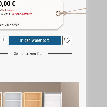
0,00 €
 €
bei Vorkasse
19 % MwSt.,
versandkostenfrei
zeit:
2-3 Wochen
+
Schneller zum Ziel