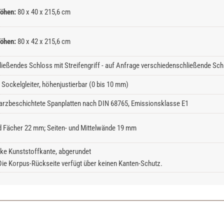
öhen:
80 x 40 x 215,6 cm
öhen:
80 x 42 x 215,6 cm
ließendes Schloss mit Streifengriff - auf Anfrage verschiedenschließende Schl
Sockelgleiter, höhenjustierbar (0 bis 10 mm)
rzbeschichtete Spanplatten nach DIN 68765, Emissionsklasse E1
 Fächer 22 mm; Seiten- und Mittelwände 19 mm
ke Kunststoffkante, abgerundet
Die Korpus-Rückseite verfügt über keinen Kanten-Schutz.