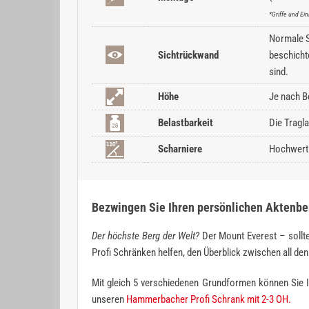
*Griffe und E
Normale Sc
Sichtrückwand
beschicht
sind.
Höhe
Je nach B
Belastbarkeit
Die Tragl
Scharniere
Hochwerti
Bezwingen Sie Ihren persönlichen Aktenbe
Der höchste Berg der Welt?
Der Mount Everest – sollte
Profi Schränken helfen, den Überblick zwischen all d
Mit gleich 5 verschiedenen Grundformen können Sie I
unseren
Hammerbacher Profi Schrank mit 2-3 OH.