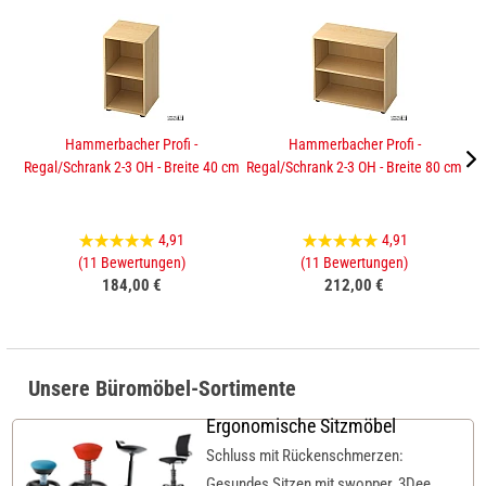
Hammerbacher Profi -
Hammerbacher Profi -
Regal/Schrank 2-3 OH - Breite 40 cm
Regal/Schrank 2-3 OH - Breite 80 cm
Sc
4,91
4,91
(11 Bewertungen)
(11 Bewertungen)
184,00 €
212,00 €
Unsere Büromöbel-Sortimente
Ergonomische Sitzmöbel
Schluss mit Rückenschmerzen:
Gesundes Sitzen mit swopper, 3Dee,