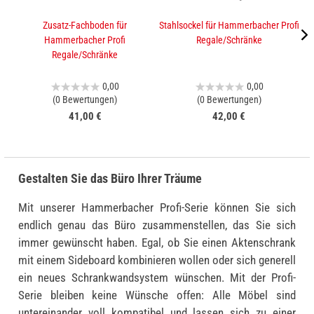
Zusatz-Fachboden für
Stahlsockel für Hammerbacher Profi
A
Hammerbacher Profi
Regale/Schränke
Regale/Schränke
0,00
0,00
(0 Bewertungen)
(0 Bewertungen)
41,00 €
42,00 €
Gestalten Sie das Büro Ihrer Träume
Mit unserer Hammerbacher Profi-Serie können Sie sich
endlich genau das Büro zusammenstellen, das Sie sich
immer gewünscht haben. Egal, ob Sie einen Aktenschrank
mit einem Sideboard kombinieren wollen oder sich generell
ein neues Schrankwandsystem wünschen. Mit der Profi-
Serie bleiben keine Wünsche offen: Alle Möbel sind
untereinander voll kompatibel und lassen sich zu einer