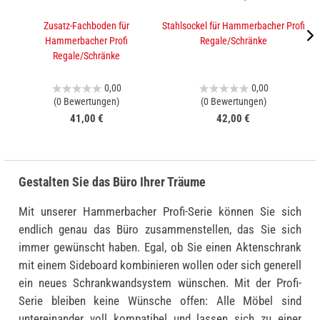
Zusatz-Fachboden für
Stahlsockel für Hammerbacher Profi
A
Hammerbacher Profi
Regale/Schränke
Regale/Schränke
0,00
0,00
(0 Bewertungen)
(0 Bewertungen)
41,00 €
42,00 €
Gestalten Sie das Büro Ihrer Träume
Mit unserer Hammerbacher Profi-Serie können Sie sich
endlich genau das Büro zusammenstellen, das Sie sich
immer gewünscht haben. Egal, ob Sie einen Aktenschrank
mit einem Sideboard kombinieren wollen oder sich generell
ein neues Schrankwandsystem wünschen. Mit der Profi-
Serie bleiben keine Wünsche offen: Alle Möbel sind
untereinander voll kompatibel und lassen sich zu einer