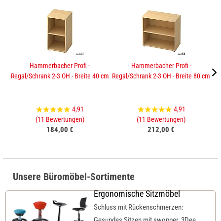
Hammerbacher Profi -
Hammerbacher Profi -
Regal/Schrank 2-3 OH - Breite 40 cm
Regal/Schrank 2-3 OH - Breite 80 cm
Sc
4,91
4,91
(11 Bewertungen)
(11 Bewertungen)
184,00 €
212,00 €
Unsere Büromöbel-Sortimente
Ergonomische Sitzmöbel
Schluss mit Rückenschmerzen:
Gesundes Sitzen mit swopper, 3Dee,