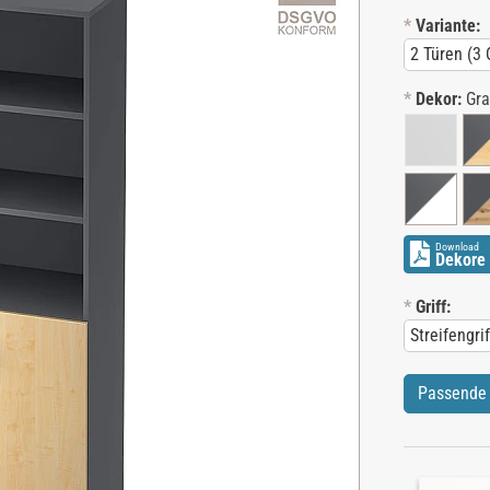
*
Variante:
*
Dekor:
Gra
Download
Dekore 
*
Griff:
Passende 