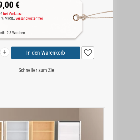
9,00 €
 €
bei Vorkasse
19 % MwSt.,
versandkostenfrei
zeit:
2-3 Wochen
+
Schneller zum Ziel