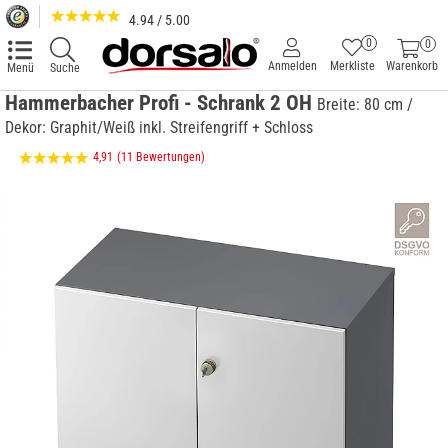
4.94 / 5.00
0
0
Anmelden
Merkliste
Warenkorb
Menü
Suche
Hammerbacher Profi - Schrank 2 OH
Breite: 80 cm /
Dekor: Graphit/Weiß inkl. Streifengriff + Schloss
4,91
(11 Bewertungen)