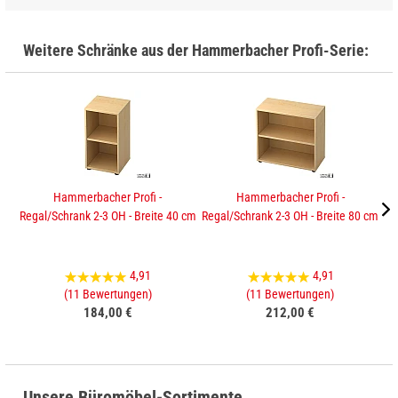
Weitere Schränke aus der Hammerbacher Profi-Serie:
Hammerbacher Profi -
Hammerbacher Profi -
Regal/Schrank 2-3 OH - Breite 40 cm
Regal/Schrank 2-3 OH - Breite 80 cm
Sc
4,91
4,91
(11 Bewertungen)
(11 Bewertungen)
184,00 €
212,00 €
Unsere Büromöbel-Sortimente