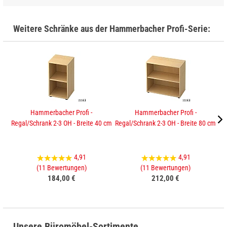
Weitere Schränke aus der Hammerbacher Profi-Serie:
Hammerbacher Profi -
Hammerbacher Profi -
Regal/Schrank 2-3 OH - Breite 40 cm
Regal/Schrank 2-3 OH - Breite 80 cm
Sc
4,91
4,91
(11 Bewertungen)
(11 Bewertungen)
184,00 €
212,00 €
Unsere Büromöbel-Sortimente