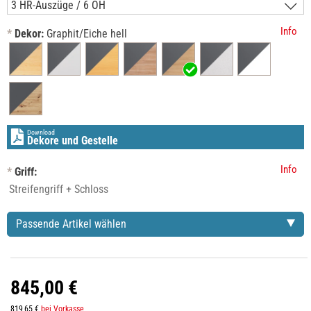
Info
*
Dekor:
Graphit/Eiche hell
Download
Dekore und Gestelle
Info
*
Griff:
Passende Artikel wählen
845,00 €
819,65 €
bei Vorkasse