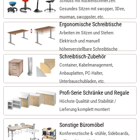
Schluss mit Rückenschmerzen:
Gesundes Sitzen mit swopper, 3Dee,
muvman, swoppster, etc.
Ergonomische Schreibtische
Arbeiten im Sitzen und Stehen:
Elektrisch und manuell
höhenverstellbare Schreibtische
Schreibtisch-Zubehör
Container, Kabelmanagement,
Anbauplatten, PC-Halter,
Unterbauschubladen, etc.
Profi-Serie Schränke und Regale
Höchste Qualität und Stabilität /
Lieferung komplett montiert
Sonstige Büromöbel
Konferenztische & -stühle, Sideboards,