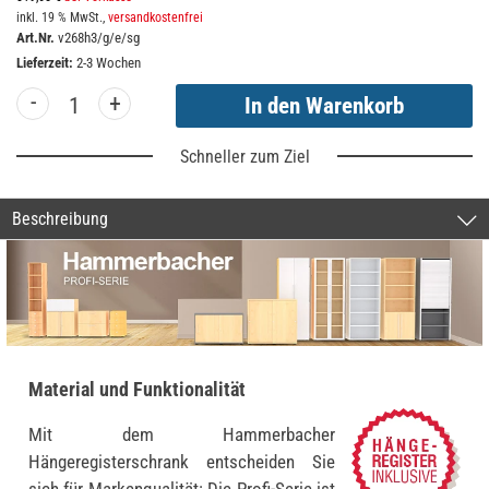
inkl. 19 % MwSt.,
versandkostenfrei
Art.Nr.
v268h3/g/e/sg
Lieferzeit:
2-3 Wochen
-
+
Schneller zum Ziel
Beschreibung
Material und Funktionalität
Mit dem Hammerbacher
Hängeregisterschrank entscheiden Sie