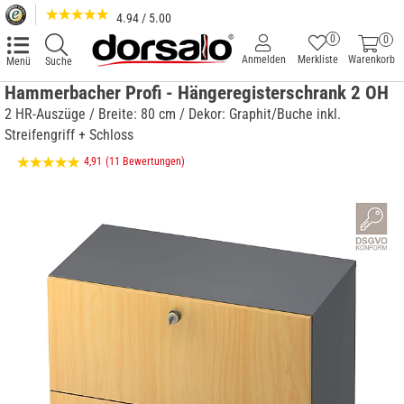
4.94 / 5.00
0
0
Anmelden
Merkliste
Warenkorb
Menü
Suche
Hammerbacher Profi - Hängeregisterschrank 2 OH
2 HR-Auszüge / Breite: 80 cm / Dekor: Graphit/Buche inkl.
Streifengriff + Schloss
4,91
(11 Bewertungen)