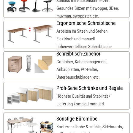
Schluss mit Rückenschmerzen:
Gesundes Sitzen mit swopper, 3Dee,
muvman, swoppster, etc.
Ergonomische Schreibtische
Arbeiten im Sitzen und Stehen:
Elektrisch und manuell
höhenverstellbare Schreibtische
Schreibtisch-Zubehör
Container, Kabelmanagement,
Anbauplatten, PC-Halter,
Unterbauschubladen, etc.
Profi-Serie Schränke und Regale
Höchste Qualität und Stabilität /
Lieferung komplett montiert
Sonstige Büromöbel
Konferenztische & -stühle, Sideboards,