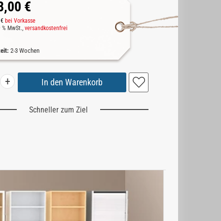
8,00 €
 €
bei Vorkasse
19 % MwSt.,
versandkostenfrei
zeit:
2-3 Wochen
+
Schneller zum Ziel