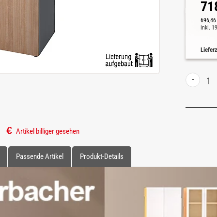
71
696,46
inkl. 
Liefer
-
Artikel billiger gesehen
Passende Artikel
Produkt-Details