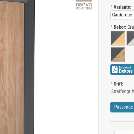
*
Variante:
*
Dekor:
Gr
Download
Dekore 
*
Griff:
Passende 