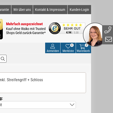
arantie
Wir über uns
Kontakt & Impressum
Kunden-Login
Mehrfach ausgezeichnet
Kauf ohne Risiko mit Trusted
Shops Geld-zurück-Garantie*
4.94
/ 5.00
0
0
Anmelden
Merkliste
Warenkorb
kl. Streifengriff + Schloss
g: