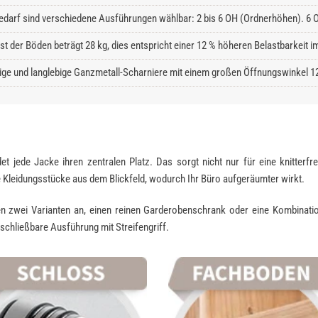
edarf sind verschiedene Ausführungen wählbar: 2 bis 6 OH (Ordnerhöhen). 6 O
ast der Böden beträgt 28 kg, dies entspricht einer 12 % höheren Belastbarkeit
ge und langlebige Ganzmetall-Scharniere mit einem großen Öffnungswinkel 1
jede Jacke ihren zentralen Platz. Das sorgt nicht nur für eine knitterfr
Kleidungsstücke aus dem Blickfeld, wodurch Ihr Büro aufgeräumter wirkt.
en zwei Varianten an, einen reinen Garderobenschrank oder eine Kombinat
schließbare Ausführung mit Streifengriff.