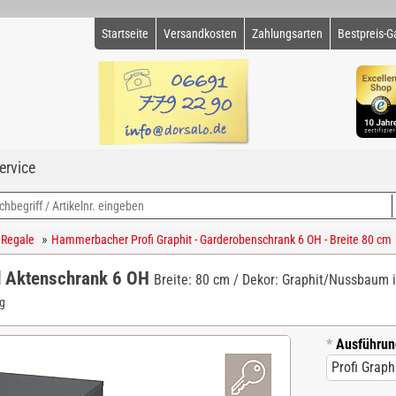
Startseite
Versandkosten
Zahlungsarten
Bestpreis-G
ervice
»
 Regale
Hammerbacher Profi Graphit - Garderobenschrank 6 OH - Breite 80 cm
d Aktenschrank 6 OH
Breite: 80 cm / Dekor: Graphit/Nussbaum in
g
*
Ausführun