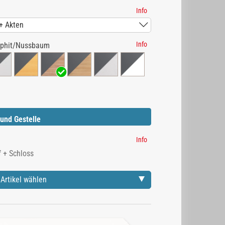
Info
Info
aphit/Nussbaum
und Gestelle
Info
Artikel wählen