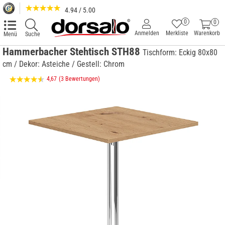
4.94 / 5.00
0
0
Anmelden
Merkliste
Warenkorb
Menü
Suche
Hammerbacher Stehtisch STH88
Tischform: Eckig 80x80
cm / Dekor: Asteiche / Gestell: Chrom
4,67
(3 Bewertungen)