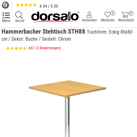
4.94 / 5.00
0
0
Anmelden
Merkliste
Warenkorb
Menü
Suche
Hammerbacher Stehtisch STH88
Tischform: Eckig 80x80
cm / Dekor: Buche / Gestell: Chrom
4,67
(3 Bewertungen)