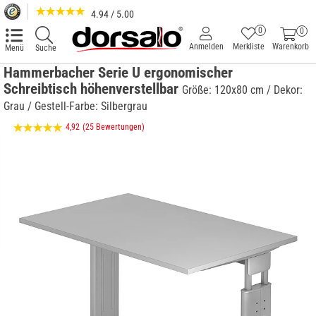
4.94 / 5.00
0
0
Anmelden
Merkliste
Warenkorb
Menü
Suche
Hammerbacher Serie U ergonomischer
Schreibtisch höhenverstellbar
Größe: 120x80 cm / Dekor:
Grau / Gestell-Farbe: Silbergrau
4,92
(25 Bewertungen)