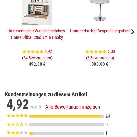
Hammerbacher Wandschreibtisch -
Hammerbacher Besprechungstisch
H
Home Office, Studium & Hobby
4,92
5,00
(24 Bewertungen)
(2 Bewertungen)
492,00 €
308,00 €
Kundenmeinungen zu diesem Artikel
4,92
von 5
Alle Bewertungen anzeigen
24
0
1