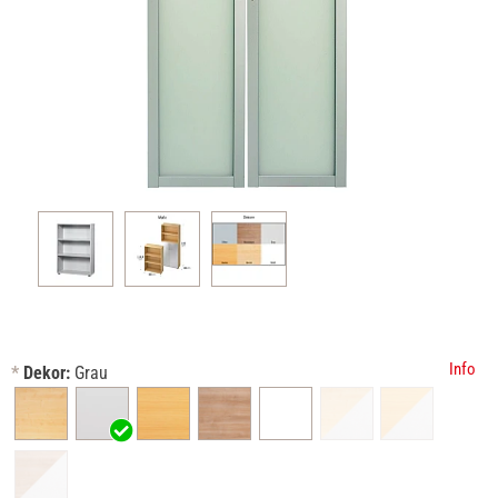
Info
*
Dekor:
Grau