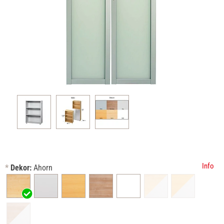
Info
*
Dekor:
Ahorn