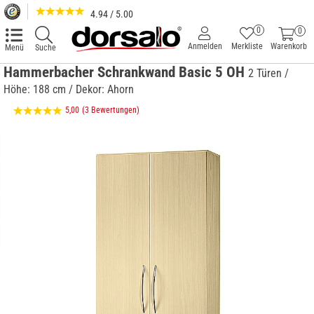
4.94 / 5.00
0
0
Anmelden
Merkliste
Warenkorb
Menü
Suche
Hammerbacher Schrankwand Basic 5 OH
2 Türen /
Höhe: 188 cm / Dekor: Ahorn
5,00
(3 Bewertungen)