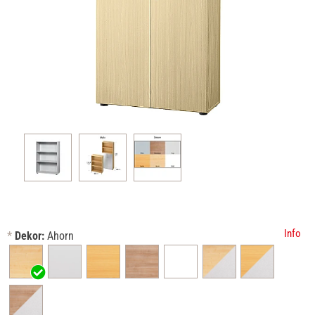
Info
*
Dekor:
Ahorn