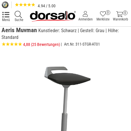
4.94 / 5.00
0
0
Anmelden
Merkliste
Warenkorb
Menü
Suche
Aeris Muvman
Kunstleder: Schwarz | Gestell: Grau | Höhe:
Standard
|
Art.Nr.
311-STGR-AT01
4,88
(25 Bewertungen)