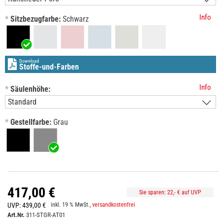
Info
*
Sitzbezugfarbe:
Schwarz
Download
Stoffe-und-Farben
Info
*
Säulenhöhe:
*
Gestellfarbe:
Grau
417,00 €
Sie sparen:
22,-
€ auf UVP
UVP:
439,00 €
inkl. 19 % MwSt.,
versandkostenfrei
Art.Nr.
311-STGR-AT01