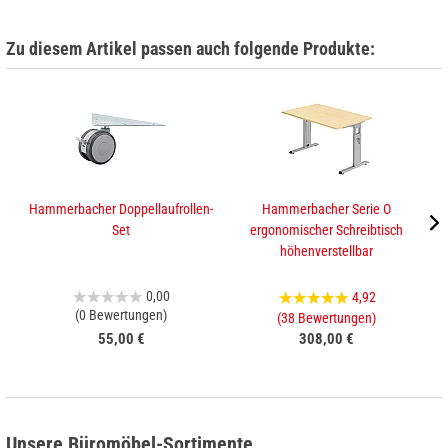
Zu diesem Artikel passen auch folgende Produkte:
Hammerbacher Doppellaufrollen-
Hammerbacher Serie O
Set
ergonomischer Schreibtisch
e
höhenverstellbar
0,00
4,92
(0 Bewertungen)
(38 Bewertungen)
55,00 €
308,00 €
Unsere Büromöbel-Sortimente