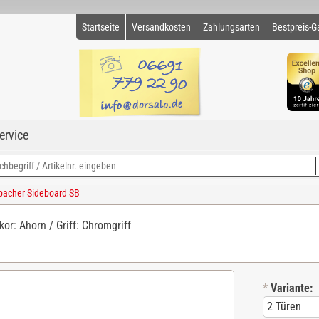
Startseite
Versandkosten
Zahlungsarten
Bestpreis-G
ervice
acher Sideboard SB
kor: Ahorn / Griff: Chromgriff
*
Variante: