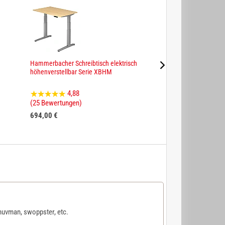
Hammerbacher Schreibtisch elektrisch
Hammerbacher Schre
höhenverstellbar Serie XBHM
höhenverstellbar S
4,88
4,91
(25 Bewertungen)
(22 Bewertungen)
694,00 €
583,00 €
uvman, swoppster, etc.