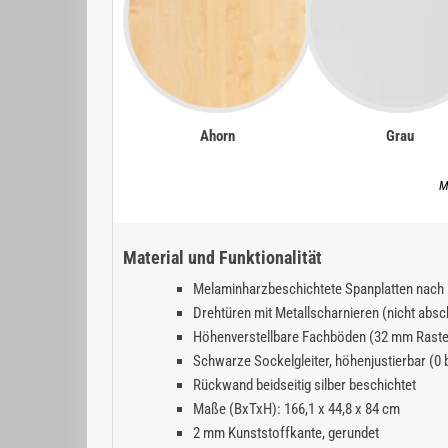
Ahorn
Grau
M
Material und Funktionalität
Melaminharzbeschichtete Spanplatten nach 
Drehtüren mit Metallscharnieren (nicht absc
Höhenverstellbare Fachböden (32 mm Raste
Schwarze Sockelgleiter, höhenjustierbar (0
Rückwand beidseitig silber beschichtet
Maße (BxTxH): 166,1 x 44,8 x 84 cm
2 mm Kunststoffkante, gerundet