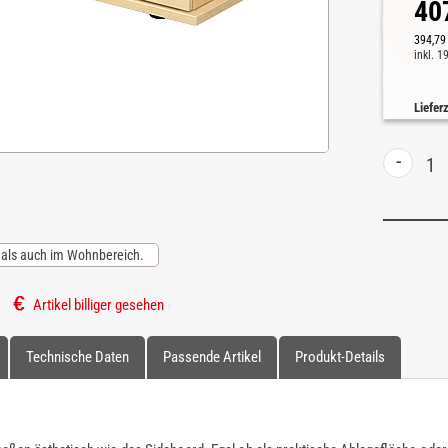
40
394,79
inkl. 
Liefer
-
r als auch im Wohnbereich.
Artikel billiger gesehen
Technische Daten
Passende Artikel
Produkt-Details