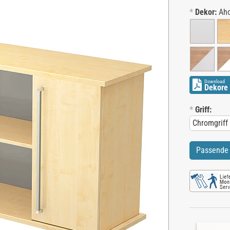
*
Dekor:
Ah
Download
Dekore 
*
Griff:
Passende 