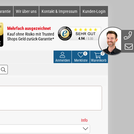
arantie
Wir über uns
Kontakt & Impressum
Kunden-Login
Mehrfach ausgezeichnet
Kauf ohne Risiko mit Trusted
Shops Geld-zurück-Garantie*
4.94
/ 5.00
0
0
Anmelden
Merkliste
Warenkorb
Info