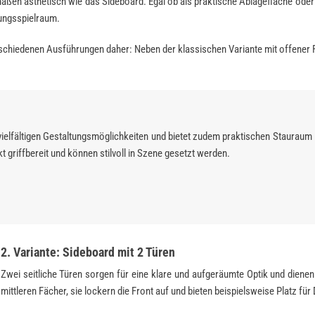
maßen ästhetisch wie das Sideboard. Egal ob als praktische Ablagefläche ode
tungsspielraum.
hiedenen Ausführungen daher: Neben der klassischen Variante mit offener Fr
vielfältigen Gestaltungsmöglichkeiten und bietet zudem praktischen Stauraum
t griffbereit und können stilvoll in Szene gesetzt werden.
2. Variante: Sideboard mit 2 Türen
Zwei seitliche Türen sorgen für eine klare und aufgeräumte Optik und dienen
mittleren Fächer, sie lockern die Front auf und bieten beispielsweise Platz für