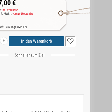
7,00 €
 €
bei Vorkasse
19 % MwSt.,
versandkostenfrei
zeit:
3-5 Tage (Mo-Fr)
+
Schneller zum Ziel