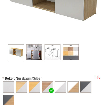
Info
*
Dekor:
Nussbaum/Silber