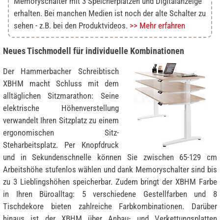
Memoryschalter mit 3 Speicherplätzen und Digitalanzeige
erhalten. Bei manchen Medien ist noch der alte Schalter zu
sehen - z.B. bei den Produktvideos.
>> Mehr erfahren
Neues Tischmodell für individuelle Kombinationen
Der Hammerbacher Schreibtisch
XBHM macht Schluss mit dem
alltäglichen Sitzmarathon: Seine
elektrische Höhenverstellung
verwandelt Ihren Sitzplatz zu einem
ergonomischen Sitz-
Steharbeitsplatz. Per Knopfdruck
und in Sekundenschnelle können Sie zwischen 65-129 cm
Arbeitshöhe stufenlos wählen und dank Memoryschalter sind bis
zu 3 Lieblingshöhen speicherbar. Zudem bringt der XBHM Farbe
in Ihren Büroalltag: 5 verschiedene Gestellfarben und 8
Tischdekore bieten zahlreiche Farbkombinationen. Darüber
hinaus ist der XBHM über Anbau- und Verkettungsplatten