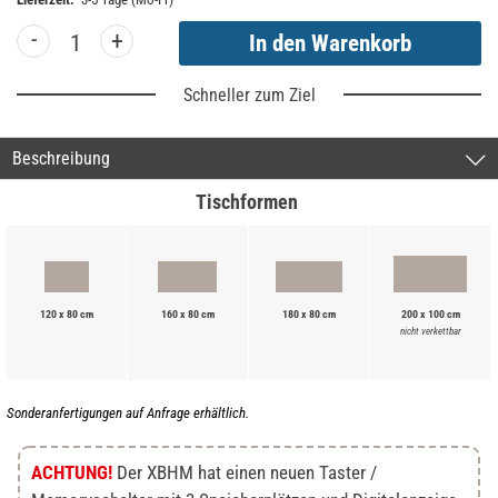
-
+
Schneller zum Ziel
Beschreibung
Tischformen
120 x 80 cm
160 x 80 cm
180 x 80 cm
200 x 100 cm
nicht verkettbar
Sonderanfertigungen auf Anfrage erhältlich.
ACHTUNG!
Der XBHM hat einen neuen Taster /