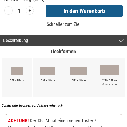
-
+
Schneller zum Ziel
Beschreibung
Tischformen
120 x 80 cm
160 x 80 cm
180 x 80 cm
200 x 100 cm
nicht verkettbar
Sonderanfertigungen auf Anfrage erhältlich.
ACHTUNG!
Der XBHM hat einen neuen Taster /