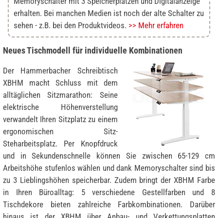
Memoryschalter mit 3 Speicherplätzen und Digitalanzeige
erhalten. Bei manchen Medien ist noch der alte Schalter zu
sehen - z.B. bei den Produktvideos.
>> Mehr erfahren
Neues Tischmodell für individuelle Kombinationen
Der Hammerbacher Schreibtisch
XBHM macht Schluss mit dem
alltäglichen Sitzmarathon: Seine
elektrische Höhenverstellung
verwandelt Ihren Sitzplatz zu einem
ergonomischen Sitz-
Steharbeitsplatz. Per Knopfdruck
und in Sekundenschnelle können Sie zwischen 65-129 cm
Arbeitshöhe stufenlos wählen und dank Memoryschalter sind bis
zu 3 Lieblingshöhen speicherbar. Zudem bringt der XBHM Farbe
in Ihren Büroalltag: 5 verschiedene Gestellfarben und 8
Tischdekore bieten zahlreiche Farbkombinationen. Darüber
hinaus ist der XBHM über Anbau- und Verkettungsplatten