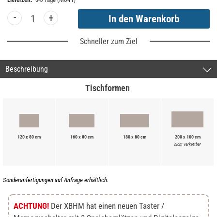
-
+
Schneller zum Ziel
Beschreibung
Tischformen
120 x 80 cm
160 x 80 cm
180 x 80 cm
200 x 100 cm
nicht verkettbar
Sonderanfertigungen auf Anfrage erhältlich.
ACHTUNG!
Der XBHM hat einen neuen Taster /