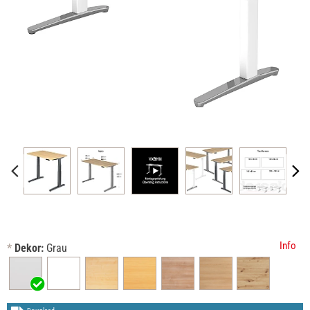
Info
*
Dekor:
Grau