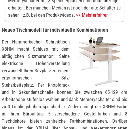
Memoryschalter mit 3 Speicherplätzen und Digitalanzeige
erhalten. Bei manchen Medien ist noch der alte Schalter zu
sehen - z.B. bei den Produktvideos.
>> Mehr erfahren
Neues Tischmodell für individuelle Kombinationen
Der Hammerbacher Schreibtisch
XBHM macht Schluss mit dem
alltäglichen Sitzmarathon: Seine
elektrische Höhenverstellung
verwandelt Ihren Sitzplatz zu einem
ergonomischen Sitz-
Steharbeitsplatz. Per Knopfdruck
und in Sekundenschnelle können Sie zwischen 65-129 cm
Arbeitshöhe stufenlos wählen und dank Memoryschalter sind bis
zu 3 Lieblingshöhen speicherbar. Zudem bringt der XBHM Farbe
in Ihren Büroalltag: 5 verschiedene Gestellfarben und 8
Tischdekore bieten zahlreiche Farbkombinationen. Darüber
hinaus ist der XBHM über Anbau- und Verkettungsplatten