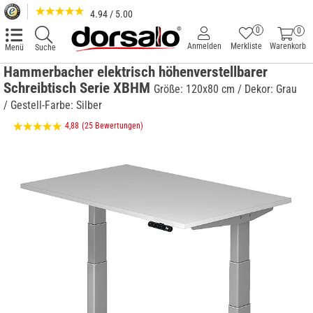
4.94 / 5.00
0
0
Anmelden
Merkliste
Warenkorb
Menü
Suche
Hammerbacher elektrisch höhenverstellbarer
Schreibtisch Serie XBHM
Größe: 120x80 cm / Dekor: Grau
/ Gestell-Farbe: Silber
4,88
(25 Bewertungen)