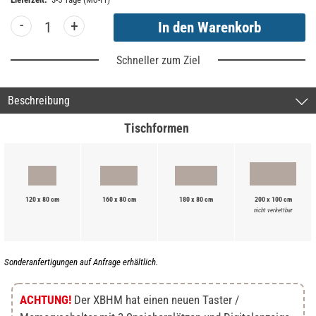
-
+
Schneller zum Ziel
Beschreibung
Tischformen
120 x 80 cm
160 x 80 cm
180 x 80 cm
200 x 100 cm
nicht verkettbar
Sonderanfertigungen auf Anfrage erhältlich.
ACHTUNG!
Der XBHM hat einen neuen Taster /