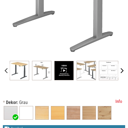
Info
*
Dekor:
Grau