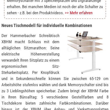
Memoryschalter mit 3 Speicherplätzen und Digitalanzeige
erhalten. Bei manchen Medien ist noch der alte Schalter zu
sehen - z.B. bei den Produktvideos.
>> Mehr erfahren
Neues Tischmodell für individuelle Kombinationen
Der Hammerbacher Schreibtisch
XBHM macht Schluss mit dem
alltäglichen Sitzmarathon: Seine
elektrische Höhenverstellung
verwandelt Ihren Sitzplatz zu einem
ergonomischen Sitz-
Steharbeitsplatz. Per Knopfdruck
und in Sekundenschnelle können Sie zwischen 65-129 cm
Arbeitshöhe stufenlos wählen und dank Memoryschalter sind bis
zu 3 Lieblingshöhen speicherbar. Zudem bringt der XBHM Farbe
in Ihren Büroalltag: 5 verschiedene Gestellfarben und 8
Tischdekore bieten zahlreiche Farbkombinationen. Darüber
hinaus ist der XBHM über Anbau- und Verkettungsplatten