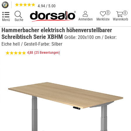
4.94 / 5.00
0
0
Anmelden
Merkliste
Warenkorb
Menü
Suche
Hammerbacher elektrisch höhenverstellbarer
Schreibtisch Serie XBHM
Größe: 200x100 cm / Dekor:
Eiche hell / Gestell-Farbe: Silber
4,88
(25 Bewertungen)