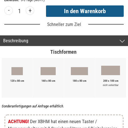
-
+
Schneller zum Ziel
Beschreibung
Tischformen
120 x 80 cm
160 x 80 cm
180 x 80 cm
200 x 100 cm
nicht verkettbar
Sonderanfertigungen auf Anfrage erhältlich.
ACHTUNG!
Der XBHM hat einen neuen Taster /