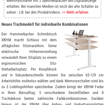
Memoryschalter mit 3 Speicherplätzen und Digitalanzeige
erhalten. Bei manchen Medien ist noch der alte Schalter zu
sehen - z.B. bei den Produktvideos.
>> Mehr erfahren
Neues Tischmodell für individuelle Kombinationen
Der Hammerbacher Schreibtisch
XBHM macht Schluss mit dem
alltäglichen Sitzmarathon: Seine
elektrische Höhenverstellung
verwandelt Ihren Sitzplatz zu einem
ergonomischen Sitz-
Steharbeitsplatz. Per Knopfdruck
und in Sekundenschnelle können Sie zwischen 65-129 cm
Arbeitshöhe stufenlos wählen und dank Memoryschalter sind bis
zu 3 Lieblingshöhen speicherbar. Zudem bringt der XBHM Farbe
in Ihren Büroalltag: 5 verschiedene Gestellfarben und 8
Tischdekore bieten zahlreiche Farbkombinationen. Darüber
hinaus ist der XBHM über Anbau- und Verkettungsplatten