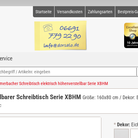
Startseite
Versandkosten
Zahlungsarten
Bestpreis-G
ervice
erbacher Schreibtisch elektrisch höhenverstellbar Serie XBHM
lbarer Schreibtisch Serie XBHM
Größe: 160x80 cm / Dekor: Ei
c
*
Dekor:
Eic