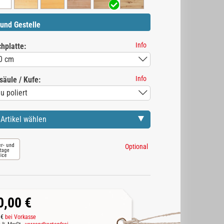
und Gestelle
Info
hplatte:
Info
äule / Kufe:
Artikel wählen
Optional
0,00 €
 €
bei Vorkasse