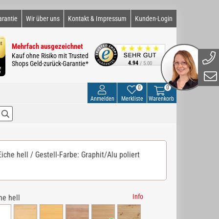
arantie
Wir über uns
Kontakt & Impressum
Kunden-Login
Mehrfach ausgezeichnet
Kauf ohne Risiko mit Trusted
Shops Geld-zurück-Garantie*
4.94
/ 5.00
0
0
Anmelden
Merkliste
Warenkorb
che hell / Gestell-Farbe: Graphit/Alu poliert
Info
he hell