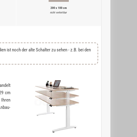
200 x 100 cm
nicht verkettbar
 ist noch der alte Schalter zu sehen - z.B. bei den
andelt
129 cm
 Ihren
Anbau-