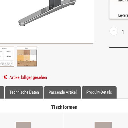
inkl. 
Liefer
-
Artikel billiger gesehen
Technische Daten
Passende Artikel
Produkt-Details
Tischformen