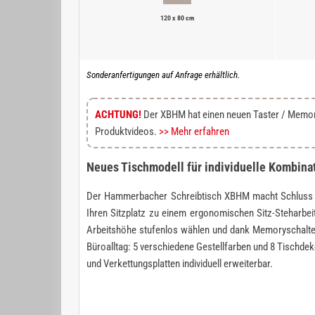
120 x 80 cm
Sonderanfertigungen auf Anfrage erhältlich.
ACHTUNG!
Der XBHM hat einen neuen Taster / Memorys
Produktvideos.
>> Mehr erfahren
Neues Tischmodell für individuelle Kombina
Der Hammerbacher Schreibtisch XBHM macht Schluss mi
Ihren Sitzplatz zu einem ergonomischen Sitz-Steharbe
Arbeitshöhe stufenlos wählen und dank Memoryschalter
Büroalltag: 5 verschiedene Gestellfarben und 8 Tischde
und Verkettungsplatten individuell erweiterbar.