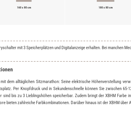
160 x 80 cm
180 x 80 cm
chalter mit 3 Speicherplätzen und Digitalanzeige erhalten. Bei manchen Medien
tionen
t dem alltäglichen Sitzmarathon: Seine elektrische Höhenverstellung verw
itsplatz. Per Knopfdruck und in Sekundenschnelle können Sie zwischen 65-
 sind bis zu 3 Lieblingshöhen speicherbar. Zudem bringt der XBHM Farbe in
kore bieten zahlreiche Farbkombinationen. Darüber hinaus ist der XBHM über 