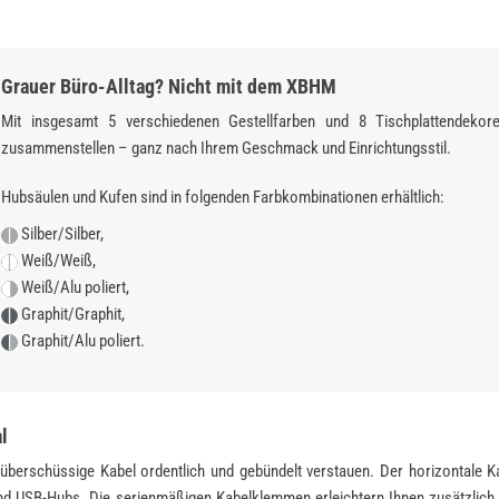
Grauer Büro-Alltag? Nicht mit dem XBHM
Mit insgesamt 5 verschiedenen Gestellfarben und 8 Tischplattendekore
zusammenstellen – ganz nach Ihrem Geschmack und Einrichtungsstil.
Hubsäulen und Kufen sind in folgenden Farbkombinationen erhältlich:
Silber/Silber,
Weiß/Weiß,
Weiß/Alu poliert,
Graphit/Graphit,
Graphit/Alu poliert.
l
überschüssige Kabel ordentlich und gebündelt verstauen. Der horizontale Ka
 und USB-Hubs. Die serienmäßigen Kabelklemmen erleichtern Ihnen zusätzlich