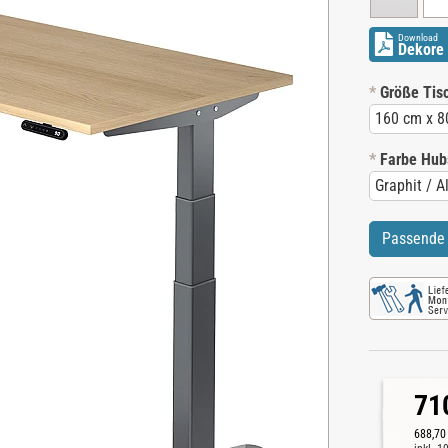
Download
Dekore 
*
Größe Tisc
*
Farbe Hubs
Passende 
71
688,70