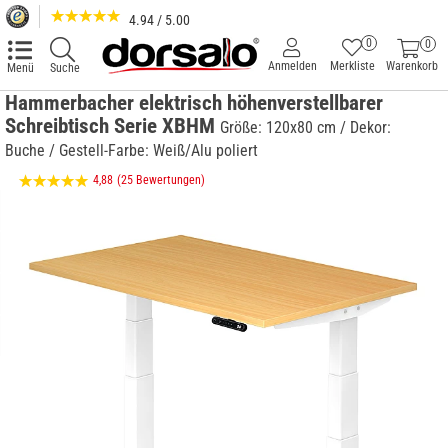
4.94 / 5.00
0
0
Anmelden
Merkliste
Warenkorb
Menü
Suche
Hammerbacher elektrisch höhenverstellbarer
Schreibtisch Serie XBHM
Größe: 120x80 cm / Dekor:
Buche / Gestell-Farbe: Weiß/Alu poliert
4,88
(25 Bewertungen)