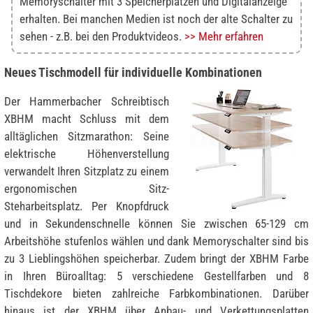
Memoryschalter mit 3 Speicherplätzen und Digitalanzeige
erhalten. Bei manchen Medien ist noch der alte Schalter zu
sehen - z.B. bei den Produktvideos.
>> Mehr erfahren
Neues Tischmodell für individuelle Kombinationen
Der Hammerbacher Schreibtisch
XBHM macht Schluss mit dem
alltäglichen Sitzmarathon: Seine
elektrische Höhenverstellung
verwandelt Ihren Sitzplatz zu einem
ergonomischen Sitz-
Steharbeitsplatz. Per Knopfdruck
und in Sekundenschnelle können Sie zwischen 65-129 cm
Arbeitshöhe stufenlos wählen und dank Memoryschalter sind bis
zu 3 Lieblingshöhen speicherbar. Zudem bringt der XBHM Farbe
in Ihren Büroalltag: 5 verschiedene Gestellfarben und 8
Tischdekore bieten zahlreiche Farbkombinationen. Darüber
hinaus ist der XBHM über Anbau- und Verkettungsplatten