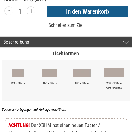
-
+
Schneller zum Ziel
Beschreibung
Tischformen
120 x 80 cm
160 x 80 cm
180 x 80 cm
200 x 100 cm
nicht verkettbar
Sonderanfertigungen auf Anfrage erhältlich.
ACHTUNG!
Der XBHM hat einen neuen Taster /