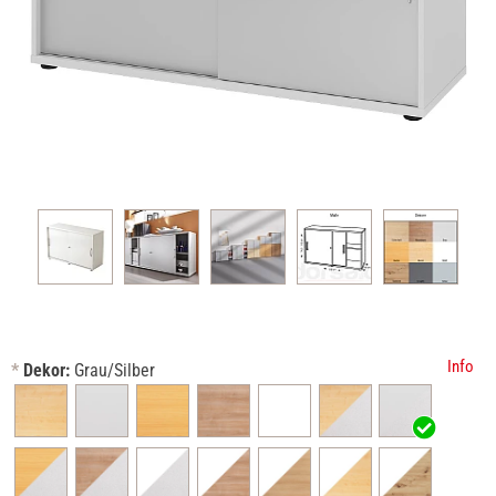
Info
*
Dekor:
Grau/Silber