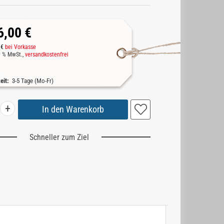
6,00 €
 €
bei Vorkasse
19 % MwSt.,
versandkostenfrei
zeit:
3-5 Tage (Mo-Fr)
+
Schneller zum Ziel