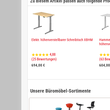
Zu diesem Artikel passen auch folgende Pro
Elektr. höhenverstellbarer Schreibtisch XBHM
Hammerb
höhenve
4,88
(25 Bewertungen)
(63 Be
694,00 €
604,00
Unsere Büromöbel-Sortimente