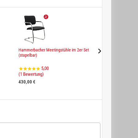
Hammerbacher Meetingstühle im 2er Set
Hammerbacher Seri
(stapelbar)
Schreibtisch höhenv
5,00
4,92
(1 Bewertung)
(25 Bewertungen)
430,00 €
298,00 €