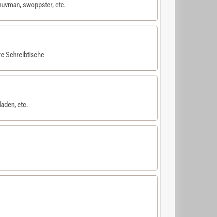
uvman, swoppster, etc.
re Schreibtische
aden, etc.