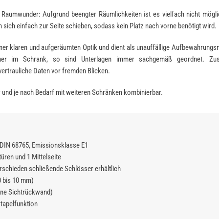
 Raumwunder: Aufgrund beengter Räumlichkeiten ist es vielfach nicht mögli
 sich einfach zur Seite schieben, sodass kein Platz nach vorne benötigt wird.
ner klaren und aufgeräumten Optik und dient als unauffällige Aufbewahrungsm
er im Schrank, so sind Unterlagen immer sachgemäß geordnet. Zusät
rtrauliche Daten vor fremden Blicken.
 und je nach Bedarf mit weiteren Schränken kombinierbar.
DIN 68765, Emissionsklasse E1
üren und 1 Mittelseite
rschieden schließende Schlösser erhältlich
0 bis 10 mm)
eine Sichtrückwand)
tapelfunktion