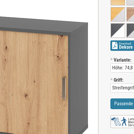
Download
Dekore 
*
Variante:
*
Griff:
Passende 