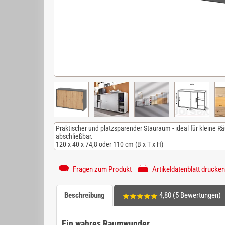
Praktischer und platzsparender Stauraum - ideal für kleine R
abschließbar.
120 x 40 x 74,8 oder 110 cm (B x T x H)
Fragen zum Produkt
Artikeldatenblatt drucken
Beschreibung
4,80 (5 Bewertungen)
Ein wahres Raumwunder