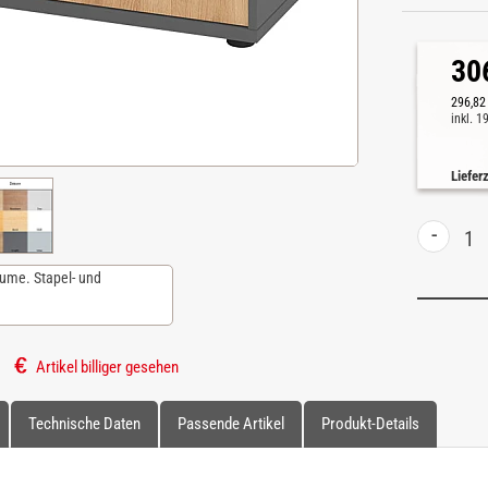
30
296,82
inkl. 
Liefer
-
äume. Stapel- und
Artikel billiger gesehen
Technische Daten
Passende Artikel
Produkt-Details