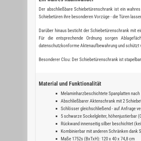
Der abschließbare Schiebetürenschrank ist ein wahres
Schiebetüren ihre besonderen Vorzüge - die Türen lassen
Darüber hinaus besticht der Schiebetürenschrank mit ei
Für die entsprechende Ordnung sorgen Ablagefäch
datenschutzkonforme Aktenaufbewahrung und schützt ve
Besonderer Clou: Der Schiebetürenschrank ist stapelbar
Material und Funktionalität
Melaminharzbeschichtete Spanplatten nach 
Abschließbarer Aktenschrank mit 2 Schiebet
Schlösser gleichschließend - auf Anfrage ve
5 schwarze Sockelgleiter, höhenjustierbar (
Rückwand innenseitig silber beschichtet (k
Kombinierbar mit anderen Schränken dank S
Maße 1752s (BxTxH): 120 x 40 x 74,8 cm