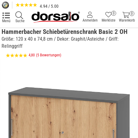
4.94 / 5.00
0
0
Anmelden
Merkliste
Warenkorb
Menü
Suche
Hammerbacher Schiebetürenschrank Basic 2 OH
Größe: 120 x 40 x 74,8 cm / Dekor: Graphit/Asteiche / Griff:
Relinggriff
4,80
(5 Bewertungen)