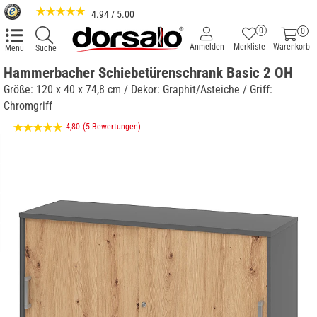
4.94 / 5.00
0
0
Anmelden
Merkliste
Warenkorb
Menü
Suche
Hammerbacher Schiebetürenschrank Basic 2 OH
Größe: 120 x 40 x 74,8 cm / Dekor: Graphit/Asteiche / Griff:
Chromgriff
4,80
(5 Bewertungen)