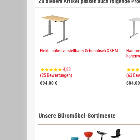
Zu diesem Artikel passen auch folgende Pro
Elektr. höhenverstellbarer Schreibtisch XBHM
Hammerb
höhenve
4,88
(25 Bewertungen)
(63 Be
694,00 €
604,00
Unsere Büromöbel-Sortimente