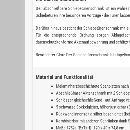
Der abschließbare Schiebetürenschrank ist ein wahres
Schiebetüren ihre besonderen Vorzüge - die Türen lassen
Darüber hinaus besticht der Schiebetürenschrank mit ei
Für die entsprechende Ordnung sorgen Ablagefäch
datenschutzkonforme Aktenaufbewahrung und schützt ve
Besonderer Clou: Der Schiebetürenschrank ist stapelbar
Material und Funktionalität
Melaminharzbeschichtete Spanplatten nach 
Abschließbarer Aktenschrank mit 2 Schiebet
Schlösser gleichschließend - auf Anfrage ve
5 schwarze Sockelgleiter, höhenjustierbar (
Rückwand innenseitig silber beschichtet (k
Kombinierbar mit anderen Schränken dank S
Maße 1752s (BxTxH): 120 x 40 x 74,8 cm