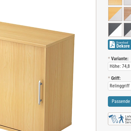
Download
Dekore 
*
Variante:
*
Griff:
Passende 