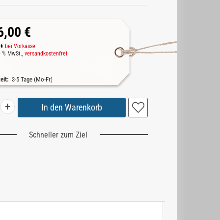
6,00 €
 €
bei Vorkasse
19 % MwSt.,
versandkostenfrei
zeit:
3-5 Tage (Mo-Fr)
+
Schneller zum Ziel