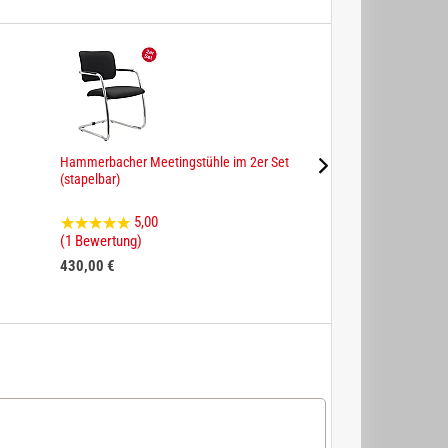
Hammerbacher Meetingstühle im 2er Set
Hammerbacher Seri
(stapelbar)
Schreibtisch höhenv
5,00
4,92
(1 Bewertung)
(25 Bewertungen)
430,00 €
298,00 €