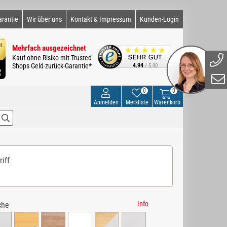
arantie
Wir über uns
Kontakt & Impressum
Kunden-Login
Mehrfach ausgezeichnet
Kauf ohne Risiko mit Trusted
Shops Geld-zurück-Garantie*
4.94
/ 5.00
0
0
Anmelden
Merkliste
Warenkorb
riff
Info
che