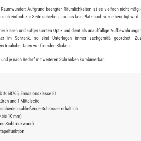
 Raumwunder: Aufgrund beengter Räumlichkeiten ist es vielfach nicht mögli
 sich einfach zur Seite schieben, sodass kein Platz nach vorne benötigt wird.
ner klaren und aufgeräumten Optik und dient als unauffällige Aufbewahrungsm
er im Schrank, so sind Unterlagen immer sachgemäß geordnet. Zusät
rtrauliche Daten vor fremden Blicken.
 und je nach Bedarf mit weiteren Schränken kombinierbar.
DIN 68765, Emissionsklasse E1
üren und 1 Mittelseite
rschieden schließende Schlösser erhältlich
0 bis 10 mm)
eine Sichtrückwand)
tapelfunktion