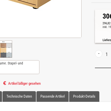
30
296,82
inkl. 
Liefer
-
äume. Stapel- und
Artikel billiger gesehen
Technische Daten
Passende Artikel
Produkt-Details