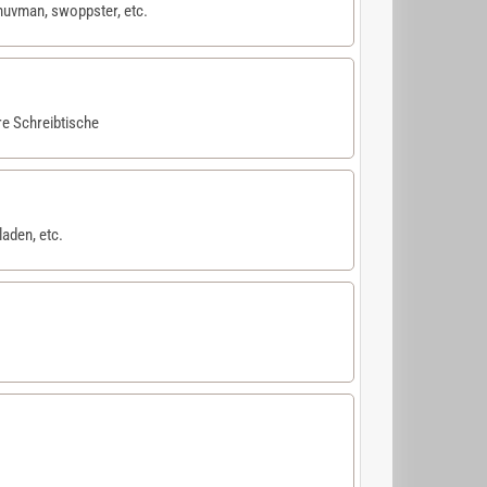
uvman, swoppster, etc.
re Schreibtische
aden, etc.