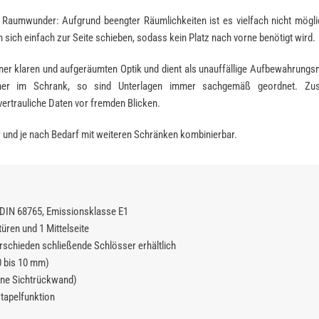
 Raumwunder: Aufgrund beengter Räumlichkeiten ist es vielfach nicht mögli
 sich einfach zur Seite schieben, sodass kein Platz nach vorne benötigt wird.
ner klaren und aufgeräumten Optik und dient als unauffällige Aufbewahrungsm
er im Schrank, so sind Unterlagen immer sachgemäß geordnet. Zusät
rtrauliche Daten vor fremden Blicken.
 und je nach Bedarf mit weiteren Schränken kombinierbar.
DIN 68765, Emissionsklasse E1
üren und 1 Mittelseite
rschieden schließende Schlösser erhältlich
0 bis 10 mm)
eine Sichtrückwand)
tapelfunktion