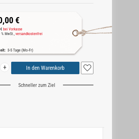
0,00 €
 €
bei Vorkasse
19 % MwSt.,
versandkostenfrei
zeit:
3-5 Tage (Mo-Fr)
+
Schneller zum Ziel