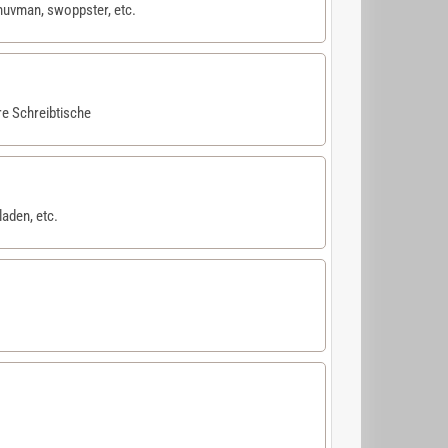
uvman, swoppster, etc.
re Schreibtische
aden, etc.