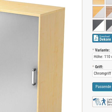
Download
Dekore 
*
Variante:
*
Griff:
Passende 