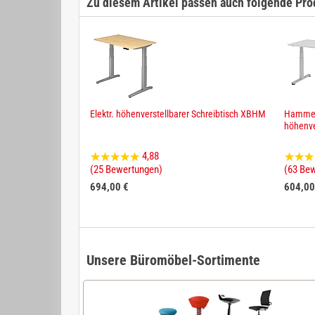
Zu diesem Artikel passen auch folgende Pro
Elektr. höhenverstellbarer Schreibtisch XBHM
Hammerb
höhenve
4,88
(25 Bewertungen)
(63 Be
694,00 €
604,00
Unsere Büromöbel-Sortimente