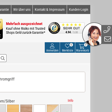
arantie
Wir über uns
Kontakt & Impressum
Kunden-Login
Mehrfach ausgezeichnet
Kauf ohne Risiko mit Trusted
Shops Geld-zurück-Garantie*
4.94
/ 5.00
0
0
Anmelden
Merkliste
Warenkorb
Chromgriff
Info
rn/Silber