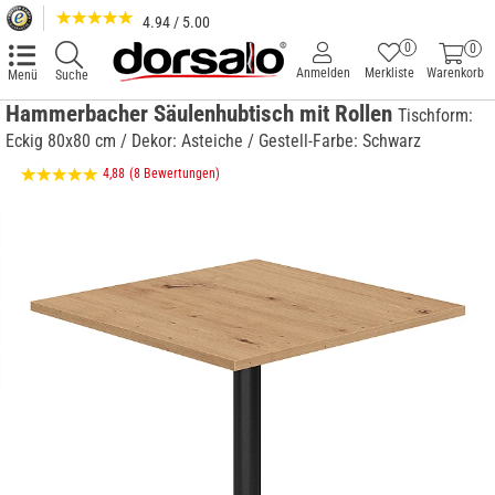
4.94 / 5.00
0
0
Anmelden
Merkliste
Warenkorb
Menü
Suche
Hammerbacher Säulenhubtisch mit Rollen
Tischform:
Eckig 80x80 cm / Dekor: Asteiche / Gestell-Farbe: Schwarz
4,88
(8 Bewertungen)