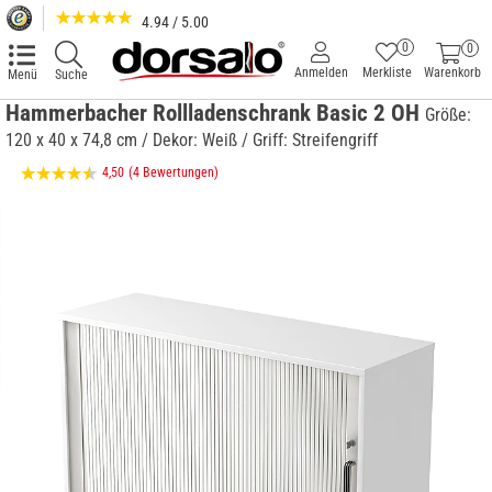
4.94 / 5.00
0
0
Anmelden
Merkliste
Warenkorb
Menü
Suche
Hammerbacher Rollladenschrank Basic 2 OH
Größe:
120 x 40 x 74,8 cm / Dekor: Weiß / Griff: Streifengriff
4,50
(4 Bewertungen)