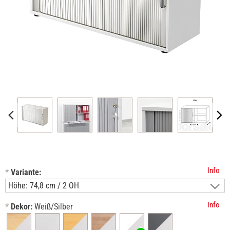
Info
*
Variante:
Info
*
Dekor:
Weiß/Silber