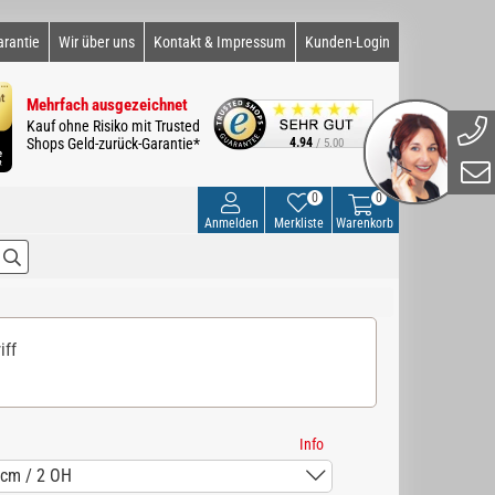
arantie
Wir über uns
Kontakt & Impressum
Kunden-Login
Mehrfach ausgezeichnet
Kauf ohne Risiko mit Trusted
Shops Geld-zurück-Garantie*
4.94
/ 5.00
0
0
Anmelden
Merkliste
Warenkorb
iff
Info