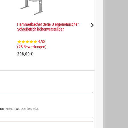
Hammerbacher Serie U ergonomischer
Hammerbacher Schre
Schreibtisch höhenverstellbar
höhenverstellbar S
4,92
4,91
(25 Bewertungen)
(22 Bewertungen)
298,00 €
583,00 €
uvman, swoppster, etc.