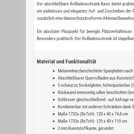
Der abschließbare Rollladenschrank Basic bietet prakt
ein müheloses und elegantes Auf- und Zuschieben der R
zusätzlich eine datenschutzkonforme Aktenaufbewahrung
Ein absoluter Pluspunkt für beengte Platzverhältniss
Besonders praktisch: Der Rollladenschrank ist stapelba
Material und Funktionalität
Melaminharzbeschichtete Spanplatten nach 
Abschließbarer Querrollladen aus Kunststof
5 schwarze Sockelgleiter, höhenjustierbar (
Rückwand innenseitig silber beschichtet (k
Schlösser gleichschließend - auf Anfrage ve
Kombinierbar mit anderen Schränken dank S
Maße 1732s (BxTxH): 120 x 40 x 74,8 cm
Maße 1733s (BxTxH): 120 x 40 x 110 cm
2 mm Kunststoffkante, gerundet