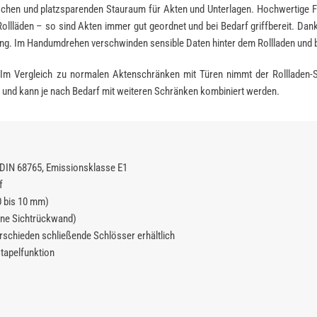
ischen und platzsparenden Stauraum für Akten und Unterlagen. Hochwertige F
ollläden – so sind Akten immer gut geordnet und bei Bedarf griffbereit. Da
. Im Handumdrehen verschwinden sensible Daten hinter dem Rollladen und bl
e: Im Vergleich zu normalen Aktenschränken mit Türen nimmt der Rollladen
r und kann je nach Bedarf mit weiteren Schränken kombiniert werden.
DIN 68765, Emissionsklasse E1
f
0 bis 10 mm)
eine Sichtrückwand)
rschieden schließende Schlösser erhältlich
tapelfunktion