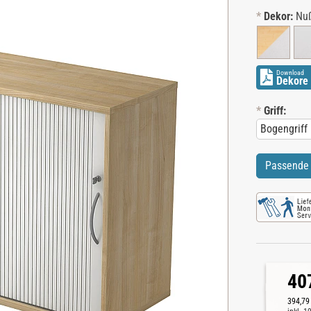
*
Dekor:
Nu
Download
Dekore 
*
Griff:
Passende 
40
394,79