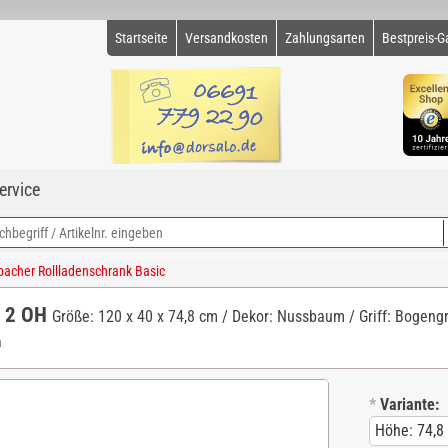
Startseite
Versandkosten
Zahlungsarten
Bestpreis-G
ervice
cher Rollladenschrank Basic
c 2 OH
Größe: 120 x 40 x 74,8 cm / Dekor: Nussbaum / Griff: Bogengr
m
*
Variante: