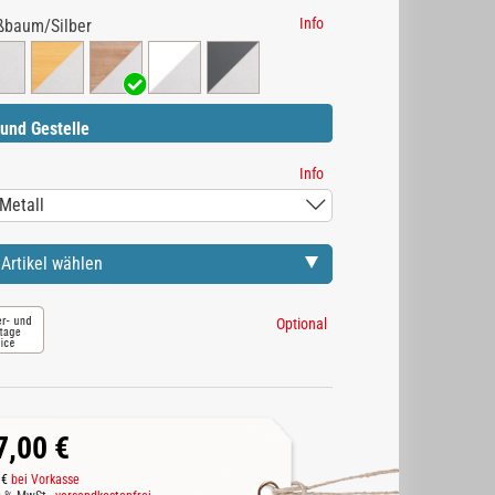
Info
ßbaum/Silber
und Gestelle
Info
Artikel wählen
Optional
7,00 €
 €
bei Vorkasse