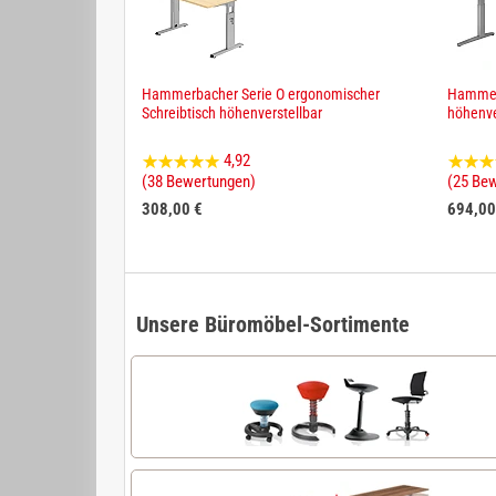
Hammerbacher Serie O ergonomischer
Hammerb
Schreibtisch höhenverstellbar
höhenve
4,92
(38 Bewertungen)
(25 Be
308,00 €
694,00
Unsere Büromöbel-Sortimente