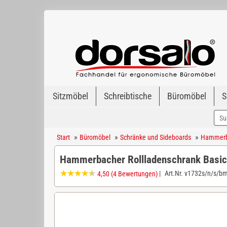
Sitzmöbel
Schreibtische
Büromöbel
S
»
»
»
Start
Büromöbel
Schränke und Sideboards
Hammerba
Hammerbacher Rollladenschrank Basi
|
Art.Nr.
v1732s/n/s/b
4,50
(4 Bewertungen)