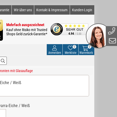
arantie
Wir über uns
Kontakt & Impressum
Kunden-Login
Mehrfach ausgezeichnet
Kauf ohne Risiko mit Trusted
Shops Geld-zurück-Garantie*
4.94
/ 5.00
0
0
Anmelden
Merkliste
Warenkorb
ronten mit Glasauflage
-Eiche / Weiß
arra-Eiche / Weiß