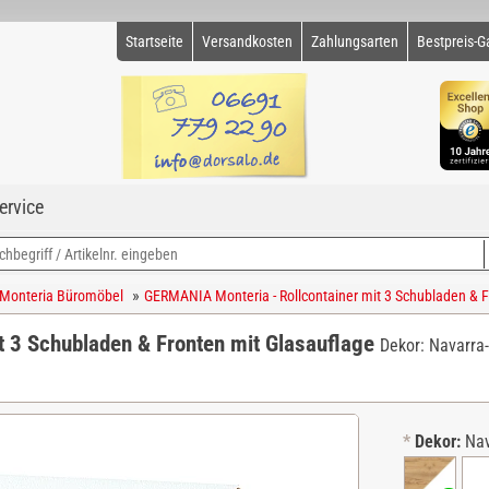
Startseite
Versandkosten
Zahlungsarten
Bestpreis-G
ervice
»
Monteria Büromöbel
GERMANIA Monteria - Rollcontainer mit 3 Schubladen & F
t 3 Schubladen & Fronten mit Glasauflage
Dekor: Navarra
*
Dekor:
Nav