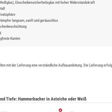
Weißglas), Einscheibensicherheitsglas mit hoher Widerstandskraft
tall
rivatsphäre
 Dämpfer langsam, sanft und geräuschlos
lächenbeschichtung
g
agfeste Kanten
ten mit der Lieferung eine verständliche Aufbauanleitung. Die Lieferung erfol
 und Tiefe: Hammerbacher in Asteiche oder Weiß