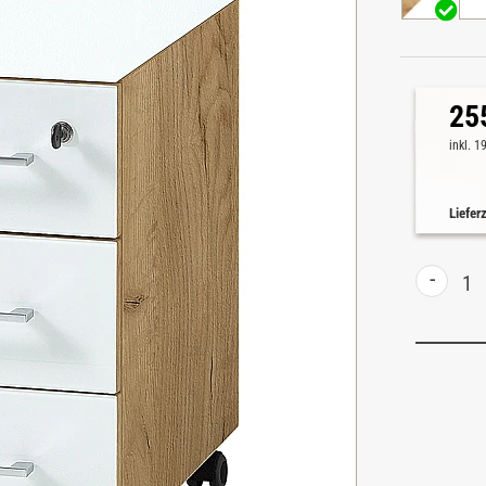
25
inkl. 
Liefer
-