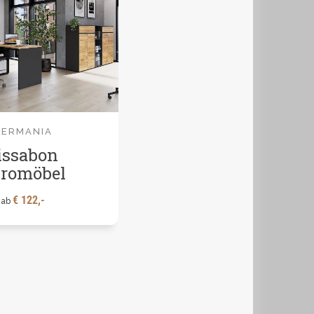
GERMANIA
issabon
romöbel
€ 122,-
ab