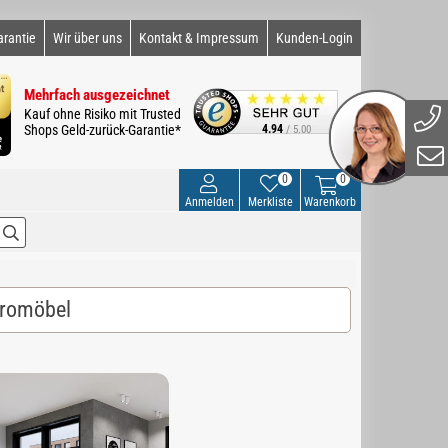
arantie
Wir über uns
Kontakt & Impressum
Kunden-Login
Mehrfach ausgezeichnet
Kauf ohne Risiko mit Trusted
Shops Geld-zurück-Garantie*
4.94
/ 5.00
0
0
Anmelden
Merkliste
Warenkorb
üromöbel
0,00 (0 Bewertungen)