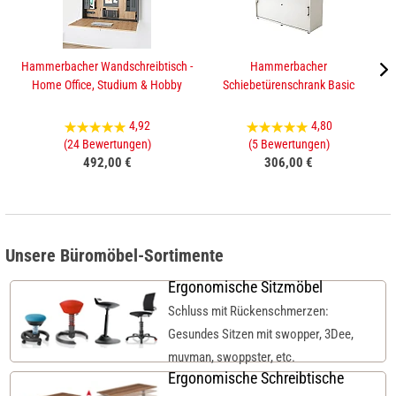
Hammerbacher Wandschreibtisch -
Hammerbacher
Ha
Home Office, Studium & Hobby
Schiebetürenschrank Basic
4,92
4,80
(24 Bewertungen)
(5 Bewertungen)
492,00 €
306,00 €
Unsere Büromöbel-Sortimente
Ergonomische Sitzmöbel
Schluss mit Rückenschmerzen:
Gesundes Sitzen mit swopper, 3Dee,
muvman, swoppster, etc.
Ergonomische Schreibtische