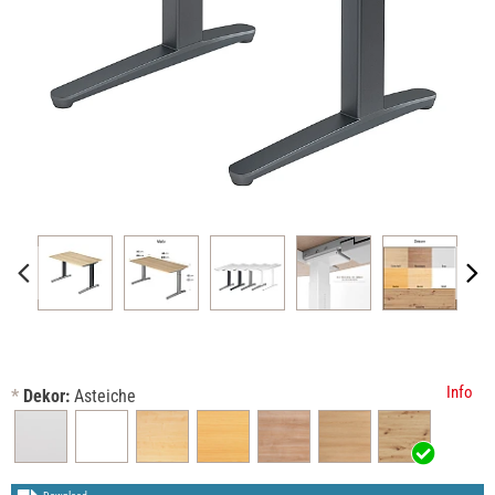
Info
*
Dekor:
Asteiche