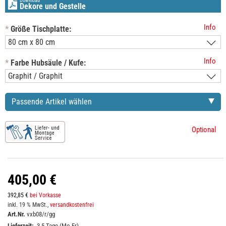
Download
Dekore und Gestelle
Info
*
Größe Tischplatte:
Info
*
Farbe Hubsäule / Kufe:
Passende Artikel wählen
Optional
405,00 €
392,85 €
bei Vorkasse
inkl. 19 % MwSt.,
versandkostenfrei
Art.Nr.
vxb08/r/gg
Lieferzeit:
3-5 Tage (Mo-Fr)