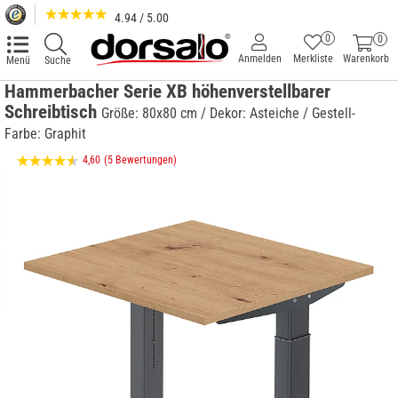
4.94 / 5.00
0
0
Anmelden
Merkliste
Warenkorb
Menü
Suche
Hammerbacher Serie XB höhenverstellbarer
Schreibtisch
Größe: 80x80 cm / Dekor: Asteiche / Gestell-
Farbe: Graphit
4,60
(5 Bewertungen)