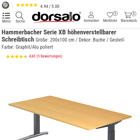
4.94 / 5.00
0
0
Anmelden
Merkliste
Warenkorb
Menü
Suche
Hammerbacher Serie XB höhenverstellbarer
Schreibtisch
Größe: 200x100 cm / Dekor: Buche / Gestell-
Farbe: Graphit/Alu poliert
4,60
(5 Bewertungen)