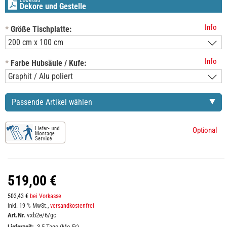
Download
Dekore und Gestelle
Info
*
Größe Tischplatte:
Info
*
Farbe Hubsäule / Kufe:
Passende Artikel wählen
Optional
519,00 €
503,43 €
bei Vorkasse
inkl. 19 % MwSt.,
versandkostenfrei
Art.Nr.
vxb2e/6/gc
Lieferzeit:
3-5 Tage (Mo-Fr)