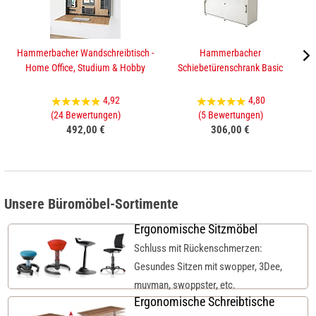
Hammerbacher Wandschreibtisch -
Hammerbacher
Ha
Home Office, Studium & Hobby
Schiebetürenschrank Basic
4,92
4,80
(24 Bewertungen)
(5 Bewertungen)
492,00 €
306,00 €
Unsere Büromöbel-Sortimente
Ergonomische Sitzmöbel
Schluss mit Rückenschmerzen:
Gesundes Sitzen mit swopper, 3Dee,
muvman, swoppster, etc.
Ergonomische Schreibtische