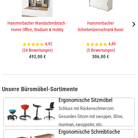
Hammerbacher Wandschreibtisch -
Hammerbacher
Ha
Home Office, Studium & Hobby
Schiebetürenschrank Basic
4,92
4,80
(24 Bewertungen)
(5 Bewertungen)
492,00 €
306,00 €
Unsere Büromöbel-Sortimente
Ergonomische Sitzmöbel
Schluss mit Rückenschmerzen:
Gesundes Sitzen mit swopper, 3Dee,
muvman, swoppster, etc.
Ergonomische Schreibtische