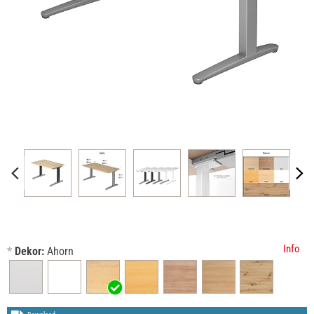
Info
*
Dekor:
Ahorn