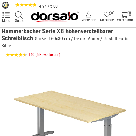
4.94 / 5.00
0
0
Anmelden
Merkliste
Warenkorb
Menü
Suche
Hammerbacher Serie XB höhenverstellbarer
Schreibtisch
Größe: 160x80 cm / Dekor: Ahorn / Gestell-Farbe:
Silber
4,60
(5 Bewertungen)