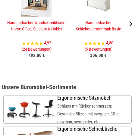
Hammerbacher Wandschreibtisch -
Hammerbacher
Ha
Home Office, Studium & Hobby
Schiebetürenschrank Basic
4,92
4,80
(24 Bewertungen)
(5 Bewertungen)
492,00 €
306,00 €
Unsere Büromöbel-Sortimente
Ergonomische Sitzmöbel
Schluss mit Rückenschmerzen:
Gesundes Sitzen mit swopper, 3Dee,
muvman, swoppster, etc.
Ergonomische Schreibtische