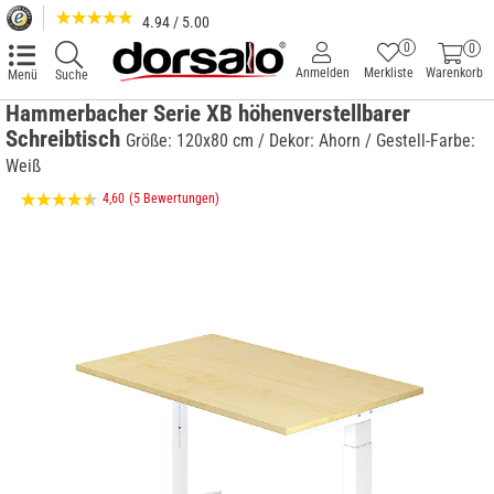
4.94 / 5.00
0
0
Anmelden
Merkliste
Warenkorb
Menü
Suche
Hammerbacher Serie XB höhenverstellbarer
Schreibtisch
Größe: 120x80 cm / Dekor: Ahorn / Gestell-Farbe:
Weiß
4,60
(5 Bewertungen)